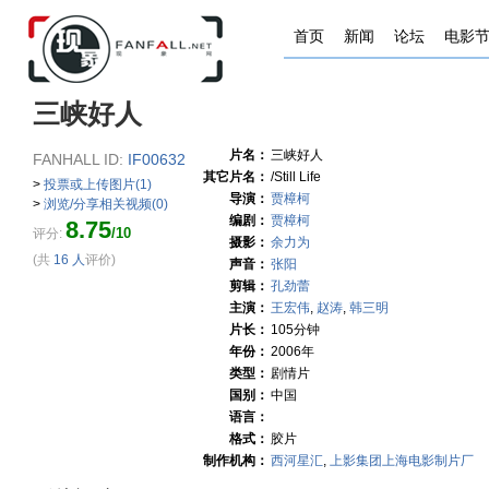
首页
新闻
论坛
电影
三峡好人
片名：
三峡好人
FANHALL ID:
IF00632
其它片名：
/Still Life
>
投票或上传图片(1)
导演：
贾樟柯
>
浏览/分享相关视频(0)
编剧：
贾樟柯
8.75
/10
评分:
摄影：
余力为
(共
16 人
评价)
声音：
张阳
剪辑：
孔劲蕾
主演：
王宏伟
,
赵涛
,
韩三明
片长：
105分钟
年份：
2006年
类型：
剧情片
国别：
中国
语言：
格式：
胶片
制作机构：
西河星汇
,
上影集团上海电影制片厂