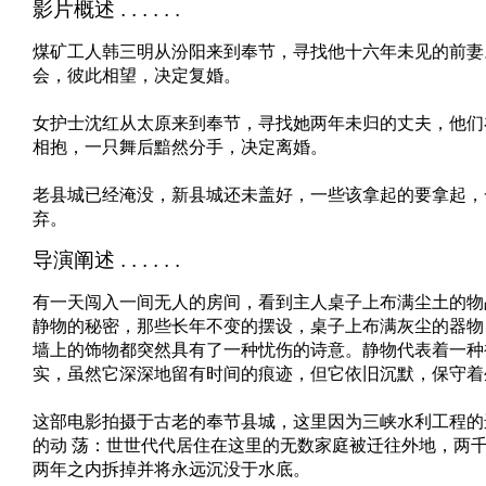
影片概述 . . . . . .
煤矿工人韩三明从汾阳来到奉节，寻找他十六年未见的前妻
会，彼此相望，决定复婚。
女护士沈红从太原来到奉节，寻找她两年未归的丈夫，他们
相抱，一只舞后黯然分手，决定离婚。
老县城已经淹没，新县城还未盖好，一些该拿起的要拿起，
弃。
导演阐述 . . . . . .
有一天闯入一间无人的房间，看到主人桌子上布满尘土的物
静物的秘密，那些长年不变的摆设，桌子上布满灰尘的器物
墙上的饰物都突然具有了一种忧伤的诗意。静物代表着一种
实，虽然它深深地留有时间的痕迹，但它依旧沉默，保守着
这部电影拍摄于古老的奉节县城，这里因为三峡水利工程的
的动 荡：世世代代居住在这里的无数家庭被迁往外地，两
两年之内拆掉并将永远沉没于水底。