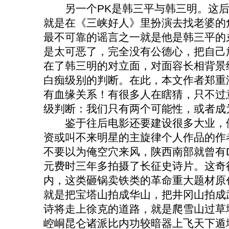
另一个PK是韩三平与韩三明。这后
就是在《三峡好人》里扮演去找老婆的
最不可靠的谣言之一就是他是韩三平的
是太可恶了，完全没有公德心，把自己
在了韩三明的对立面，对面容长相背景
白痴级别的判断。在此，本文作者郑重
有血缘关系！有很多人在瞎猜，只不过
级判断：我们只有两个可能性，或者成
鉴于往后电影还要建设很多大业，俺
资或叫不来明星的主旋律个人作品的作
不要以为俺空穴来风，陕西南部就曾有
元费时三年多拍摄了长征史诗片。这奇
内，这类砸锅卖铁类的革命重大题材原
就是把宝塔山拍成华山，把井冈山拍成
诗将走上徐克的道路，就是爬雪山过草
崆峒昆仑诸派比内功较暗器上飞天下遁