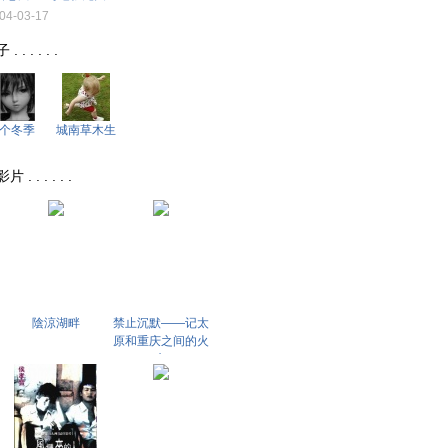
04-03-17
 . . . .
个冬季
城南草木生
. . . . .
陰涼湖畔
禁止沉默——记太
原和重庆之间的火
车