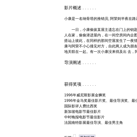
影片概述 . . . . . .
小康是一名纳骨塔的推销员; 阿荣则半夜在路
一日，小康偷拔某屋主遗忘在门上的钥匙,
人在家，偷偷潜进屋内，在一间空房间内企
搭讪上彼此，在同样的那间空屋发生了一夜
康与阿荣不小心撞见对方，自此两人成为朋
地关联在一起。有一次小康没来得及出 去，
导演阐述 . . . . . .
获得奖项 . . . . . .
1996年威尼斯影展金狮奖
1996年金马奖最佳影片奖、最佳导演奖、最
国际影评人费比西奖
新加坡电影节最佳影片
中时晚报电影节最佳影片
法国南特影展最佳导演、最佳男主角