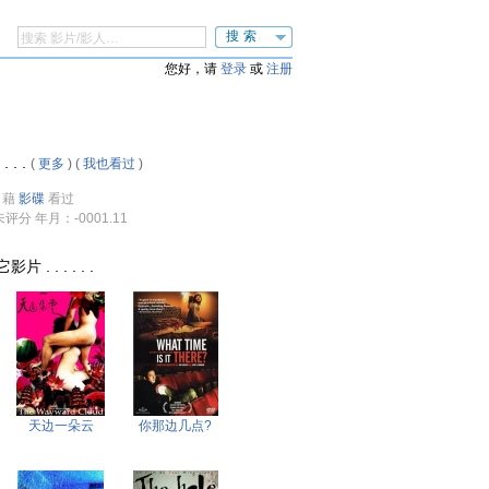
搜索
您好，请
登录
或
注册
 . .
(
更多
) (
我也看过
)
藉
影碟
看过
未评分 年月：-0001.11
. . . . . .
天边一朵云
你那边几点?