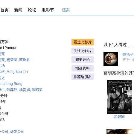
首页
新闻
论坛
电影节
档案
情万岁
看过此影片
以下1人看过 . . . .
ve L'Amour
关注此影片
明亮
陈燕子
我要评论
明亮
,
杨碧莹
,
蔡逸君
评分: 
立功
增改资料
本榕
,
Ming-kuo Lin
蔡明亮导演的其它影片 
推荐给朋友
笃之
a-cheng Sung
康生
,
陆弈静
,
杨贵媚
,
陈昭荣
8分钟
94年
情
国台湾
黑眼圈
通话
片
一公司
,
雄发公司