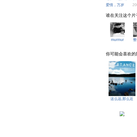
爱情，万岁
20
谁在关注这个片子 . .
murmur
整
你可能会喜欢的影片 . 
这么远,那么近