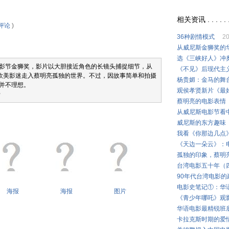
相关资讯 . . . . . 
评论
)
36种剧情模式
20
从威尼斯金狮奖的
选《三峡好人》冲
影节金狮奖，影片以大胆接近角色的长镜头捕捉细节，从
《不见》后现代主
引欧美影迷走入蔡明亮孤独的世界。不过，因故事简单和拍摄
杨贵媚：金马的舞
并不理想。
观侯孝贤新片《最
传
蔡明亮的电影表情
从威尼斯电影节看
威尼斯的东方趣味
我看《你那边几点
《天边一朵云》：
孤独的印象，蔡明
台湾电影五十年（
90年代台湾电影的
电影史笔记①：华
海报
海报
图片
《青少年哪吒》观
华语电影最精锐班
卡拉克斯时期的爱