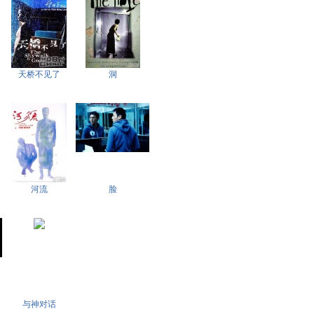
天桥不见了
洞
河流
脸
与神对话