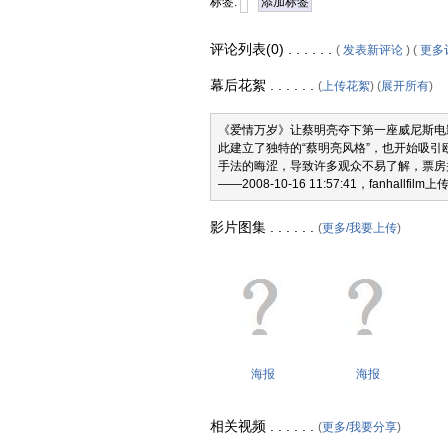
标签:
添加标签
评论列表(0) . . . . . .
(
发表新评论
) (
更多
幕后花絮 . . . . . .
(
上传花絮
) (
展开所有
)
《爱情万岁》让蔡明亮夺下第一座威尼斯电
此建立了独特的“蔡明亮风格”，也开始吸
手法的晦涩，导致许多观众不易了解，票房
——2008-10-16 11:57:41，fanhallfilm上
影片图集 . . . . . .
(
更多/我要上传
)
海报
海报
相关视频 . . . . . .
(
更多/我要分享
)