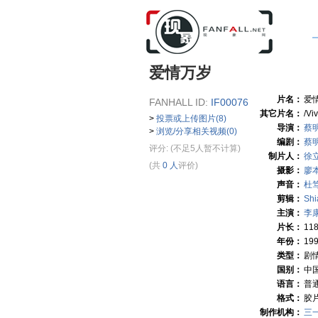
爱情万岁
片名：
爱
FANHALL ID:
IF00076
其它片名：
/Vi
>
投票或上传图片(8)
导演：
蔡
>
浏览/分享相关视频(0)
编剧：
蔡
评分:
(不足5人暂不计算)
制片人：
徐
(共
0 人
评价)
摄影：
廖
声音：
杜
剪辑：
Shi
主演：
李
片长：
11
年份：
19
类型：
剧
国别：
中
语言：
普
格式：
胶
制作机构：
三