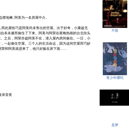
边摆地摊; 阿美为一名房屋中介。
而此屋恰巧是阿美尚未售出的空屋。出于好奇，小康趁无
不散
图自杀未遂而偷住了下来。阿美与阿荣在夜晚热闹的台北街头
情。之后，阿荣亦趁阿美不在，潜入屋内房间偷住。一日，小
友，一起偷住空屋。三个人的生活命运，因为这间空屋而巧妙
阿荣和阿美就进来了，他只好躲在床下面……
青少年哪吒
佳录音奖
是梦