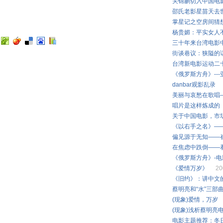
关锦鹏切入中国电
邵氏老影星苗天去
掌星记之空房间猜
杨贵媚：平实女人
三十年来台湾电影
街谈巷议：狭隘的
台湾新电影运动二
《俄罗斯方舟》--
danbar观影乱录
美丽与哀愁在歌唱
唱片是这样炼成的
关于中国电影，市
《以右手之名》—
偏见源于无知——
在焦虑中跌倒——
《俄罗斯方舟》-
《爱情万岁》
20
《旧约》：讲中文
蔡明亮和“水”三部
(现象)爱情，
(现象)浅析蔡明亮
电影主题推荐：冬日