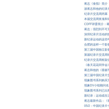
蒋志《食指》简介
谈蒋志和他的纪录
纪录片交流周闭幕
本届交流周奖项和
CDFF评委简介：
蒋志：强烈到不可
深圳纪录片活动的
新纪录运动的这些
合肥的这样一个影
第三届中国独立影
第届纪录片交流周
纪录片交流周框架
《春天花花同学会
蒋志和他的《香丽
第三届中国纪录片
现象图书系列购买
现象DV小组顾问名
现象图书系列已出
新纪录：运动或生
蒋志最新作品：《
05/2：中国纪录