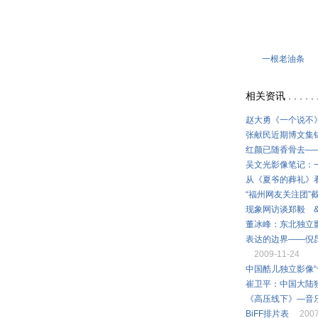
一根老油条
相关资讯 . . . . . 
赵大勇《一个说不
张献民近期博文集
红颜已随香骨去—
吴文光影像笔记：
从《夏爷的葬礼》
“福州网友关注团”
现象网访谈郑毅 
董冰峰：东北独立
表达的边界——倪
2009-11-24
中国酷儿独立影像“
崔卫平：中国大陆
《高压线下》—音乐
BiFF排片表
2007