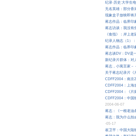
纪录·历史:大学生
无名英雄：部分香
现象盒子放映即将
蒋志作品：临界印
蒋志访谈：我没有
《食指》：岸上老
纪录人物志（1）
蒋志作品：临界印
蒋志谈DV：DV是
新纪录片群体：对
蒋志，小寓言家－
关于蒋志纪录片《
CDFF2004：南
CDFF2004：上
CDFF2004：《片
CDFF2004：中国独立
2004-06-07
蒋志：《一根老油
蒋志：我为什么拍
-05-17
崔卫平：中国大