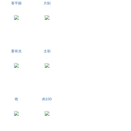
香平丽
片刻
要有光
太初
艳
肉100