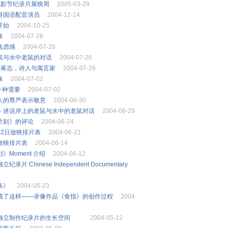
电影节纪录片展映周
2005-03-29
港国语配音演员
2004-12-14
开始
2004-10-25
象
2004-07-26
焦虑感
2004-07-26
鼠与水中老鼠的对话
2004-07-26
：蒋志，诗人与寓言家
2004-07-26
象
2004-07-02
一种需要
2004-07-02
人的尊严表示敬意
2004-06-30
－述说岸上的老鼠与水中的老鼠对话
2004-06-29
片刻》的评论
2004-06-24
京22日放映排片表
2004-06-21
海放映排片表
2004-06-14
刻》Moment 介绍
2004-06-12
纪录片 Chinese Independent Documentary
条》
2004-05-23
成了这样——录像作品《食指》的创作过程
2004
陆独立制作纪录片的生长空间
2004-05-12