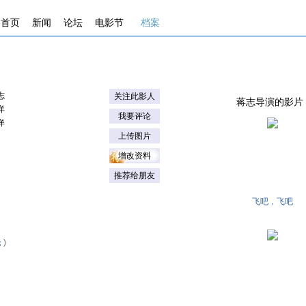
首页
新闻
论坛
电影节
档案
志
关注此影人
蒋志导演的影片 . . .
详
我要评论
详
上传图片
增改资料
推荐给朋友
飞吧，飞吧
论
)