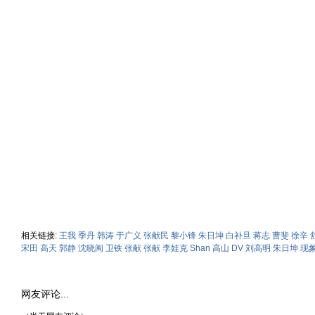
相关链接:
王我
季丹
韩涛
于广义
张献民
黎小锋
朱日坤
白补旦
蒋志
曹斐
徐辛
宋田
高天
郭静
沈晓闽
卫铁
张献
张献
李娃克
Shan
高山
DV
刘高明
朱日坤
现
网友评论...