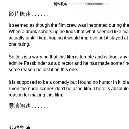
制作机构：
Albatros Filmproduktion
影片概述 . . . . . .
It seemed as though the film crew was inebriated during the 
When a drunk sobers up he finds that what seemed like mast
actually junk! I kept hoping it would improve but it stayed a
one rating.
So this is a warning that this film is terrible and without any
admire Fassbinder as a director and he has made some fine 
some reason he lost it on this one.
It is supposed to be a comedy but I found no humor in it, bl
Even the nude scenes don't help the film. There is absolutel
reason for making this film.
导演阐述 . . . . . .
获得奖项 . . . . . .