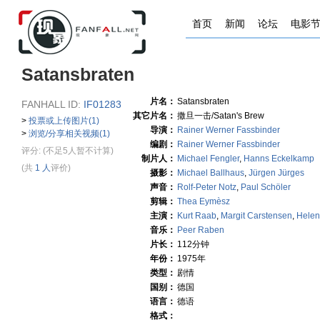
首页
新闻
论坛
电影
Satansbraten
片名：
Satansbraten
FANHALL ID:
IF01283
其它片名：
撒旦一击/Satan's Brew
>
投票或上传图片(1)
导演：
Rainer Werner Fassbinder
>
浏览/分享相关视频(1)
编剧：
Rainer Werner Fassbinder
评分:
(不足5人暂不计算)
制片人：
Michael Fengler
,
Hanns Eckelkamp
(共
1 人
评价)
摄影：
Michael Ballhaus
,
Jürgen Jürges
声音：
Rolf-Peter Notz
,
Paul Schöler
剪辑：
Thea Eymèsz
主演：
Kurt Raab
,
Margit Carstensen
,
Helen
音乐：
Peer Raben
片长：
112分钟
年份：
1975年
类型：
剧情
国别：
德国
语言：
德语
格式：