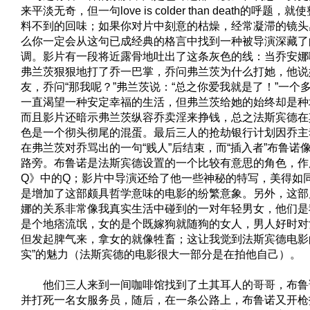
来平淡无奇，但一句love is colder than death的呼题
料不到的回味；如果你对片中刻意的枯燥，经常凝滞的镜头
么你一定会从这句已成经典的格言中找到一种被导演深藏了
调。影片有一段将近露骨地吐出了这条灰色的线：当乔安娜
弗兰茨狠狠地打了乔一巴掌，乔问弗兰茨为什么打她，他说
友，乔问“那我呢？”弗兰茨说：“总之你爱我就是了！”一个
一直渴望一种安定幸福的生活，但弗兰茨给她的始终却是种
而且影片还暗示弗兰茨纵容乔卖淫来挣钱，总之法斯宾德在
色是一个彻头彻尾的混蛋。最后三人的抢劫银行计划因乔主
在弗兰茨对乔骂出的一句“贱人”后结束，而“插入者”布鲁诺
路旁。布鲁诺是法斯宾德设置的一个比较有意思的角色，作
Q》中的Q；影片中导演还给了他一些神秘的特写，美得如
是增加了这部颇具哲学意味的电影的纷繁意象。另外，这部
娜的关系非常像我真实生活中碰到的一对年轻男女，他们是
是个地痞流氓，女的是个既嫁狗就随狗的女人，男人好时对
但发起脾气来，拿女的就像牲畜；这让我觉到法斯宾德电影
实”的魅力（法斯宾德的电影很大一部分是在拍他自己）。
他们三人来到一间咖啡馆找到了土其耳人的哥哥，布鲁
并打死一名女服务员，随后，在一条公路上，布鲁诺又开枪