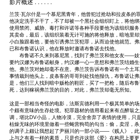
影片概述 . . . . . .
兰茨·瓦尔什是一个慕尼黑青年，他曾犯过抢劫和拉皮条的
他决定洗手不干了，不了却被一个黑社会组织盯上，将他绑
使用禁闭、威胁、毒打和许诺等各种手段要他为该组织服务
其卖命，最后，该组织装着无计可施的将他释放，暗地里却
小白脸跟着他，要他引诱弗兰茨犯罪，从而迫使他就范。弗
已和布鲁诺认识，他在释放时邀请布鲁诺去找他。
布鲁诺不久来到慕尼黑，找到了弗兰茨和他女友——妓
要约汉娜为布鲁诺献身，约汉娜一心一意想和弗兰茨结婚生
他。弗兰茨对她却毫不在意。弗兰茨告诉布鲁诺有一个土耳
事情栽到他头上，皮条客的哥哥到处找他报仇，布鲁诺让弗
是，他们三人找到暗中贩枪的鞋匠，买了一把枪，随后布鲁
死，达到稼祸弗兰茨的目的，对此，弗兰茨却毫无所知。
这是一部相当奇怪的电影，法斯宾德利用一个极其简单的场
个颇有意味的生存处境。犯罪题材的借用看起来有点醉翁之
调，堪比DV小品，人物冷漠，完全舍弃了表情的使用，只
枯燥无味的环境里做着一些蝇营狗苟的勾当：偷，卖淫，杀
的调子上颇让我想起了尹丽川的一部小说——《贱人》，此
上与之有着一样的素质，只是也许这部《爱》在构思上要更