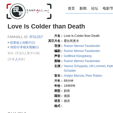
首页
新闻
论坛
电影
Love Is Colder than Death
片名：
Love Is Colder than Death
FANHALL ID:
IF01257
其它片名：
爱比死更冷
>
投票或上传图片(2)
导演：
Rainer Werner Fassbinder
>
浏览/分享相关视频(1)
编剧：
Rainer Werner Fassbinder
评分:
(不足5人暂不计算)
声音：
Gottfried Hüngsberg
(共
0 人
评价)
剪辑：
Rainer Werner Fassbinder
主演：
Hanna Schygulla
,
Ulli Lommel
,
Katr
Schaake
音乐：
Holger Münzer
,
Peer Raben
片长：
88分钟
年份：
16969年
类型：
剧情
国别：
德国
语言：
德语
格式：