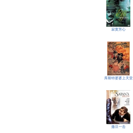
寂寞芳心
库斯特婆婆上天堂
撒旦一击