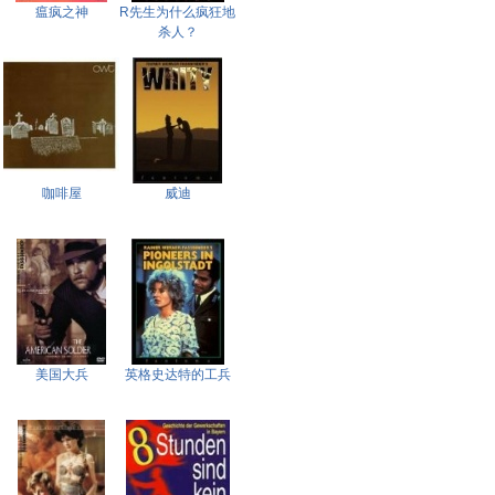
瘟疯之神
R先生为什么疯狂地
杀人？
咖啡屋
威迪
美国大兵
英格史达特的工兵