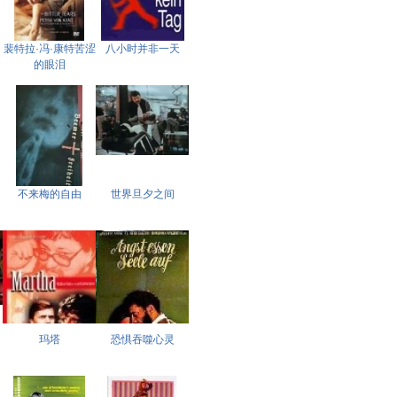
裴特拉·冯·康特苦涩
八小时并非一天
的眼泪
不来梅的自由
世界旦夕之间
玛塔
恐惧吞噬心灵