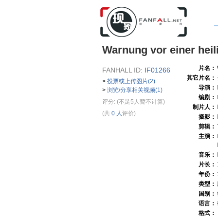
Warnung vor einer heil
片名：
FANHALL ID:
IF01266
其它片名：
>
投票或上传图片(2)
导演：
>
浏览/分享相关视频(1)
编剧：
评分:
(不足5人暂不计算)
制片人：
(共
0 人
评价)
摄影：
剪辑：
主演：
音乐：
片长：
年份：
类型：
国别：
语言：
格式：