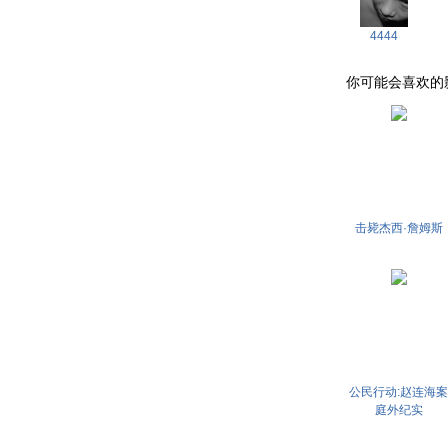
4444
你可能会喜欢的影片 . 
击毙杰西·詹姆斯
公民行动:赵连海案
庭外纪实