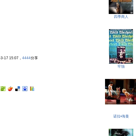
四季商人
-17 15:07，
4444
分享
牢蚀
诺拉•海曼