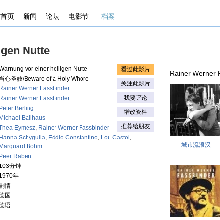
首页
新闻
论坛
电影节
档案
igen Nutte
Warnung vor einer heiligen Nutte
看过此影片
Rainer Werner
当心圣妓/Beware of a Holy Whore
关注此影片
Rainer Werner Fassbinder
我要评论
Rainer Werner Fassbinder
Peter Berling
增改资料
Michael Ballhaus
推荐给朋友
Thea Eymèsz
,
Rainer Werner Fassbinder
Hanna Schygulla
,
Eddie Constantine
,
Lou Castel
,
城市流浪汉
Marquard Bohm
Peer Raben
103分钟
1970年
剧情
德国
德语