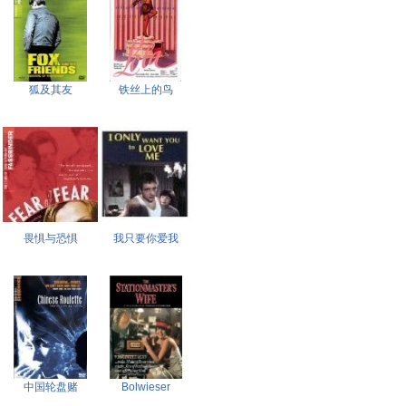
狐及其友
铁丝上的鸟
畏惧与恐惧
我只要你爱我
中国轮盘赌
Bolwieser