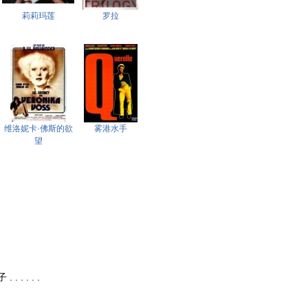
莉莉玛莲
罗拉
维洛妮卡·佛斯的欲
雾港水手
望
 . . . .