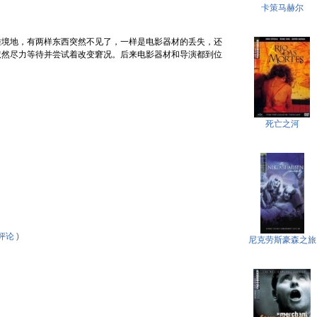
卡策马赫尔
难境地，有两样东西突然不见了，一样是电影器材的丢失，还
依然尽力等待并尝试着改变窘况。后来电影器材和导演都到位
死亡之河
评论
)
尼克劳斯豪森之旅