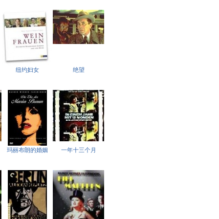
纽约妇女
绝望
玛丽布朗的婚姻
一年十三个月