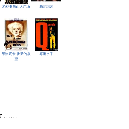
柏林亚历山大广场
莉莉玛莲
维洛妮卡·佛斯的欲
雾港水手
望
 . . . .