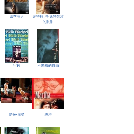
四季商人
裴特拉·冯·康特苦涩
的眼泪
牢蚀
不来梅的自由
诺拉•海曼
玛塔