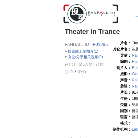
Theater in Trance
片名：
The
FANHALL ID:
IF01295
其它片名：
崔
>
投票或上传图片(1)
导演：
Rai
>
浏览/分享相关视频(0)
编剧：
Rai
评分:
(不足5人暂不计算)
制片人：
Rai
(共
0 人
评价)
摄影：
Wer
声音：
Raú
剪辑：
Rai
片长：
91
年份：
19
类型：
纪
国别：
德
语言：
德
格式：
制作机构：
Lau