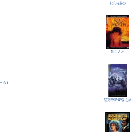
卡策马赫尔
死亡之河
评论
)
尼克劳斯豪森之旅