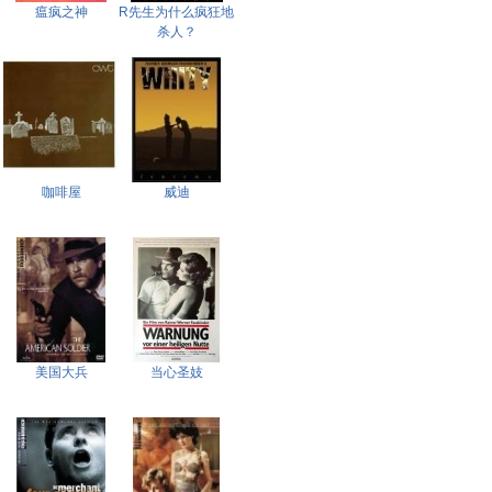
瘟疯之神
R先生为什么疯狂地
杀人？
咖啡屋
威迪
美国大兵
当心圣妓