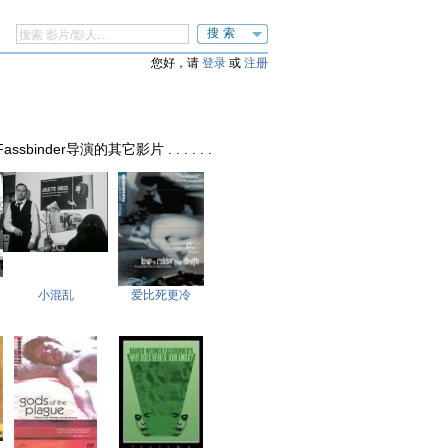
搜索
您好，请
登录
或
注册
 Fassbinder导演的其它影片 . . . . . .
小混乱
爱比死更冷