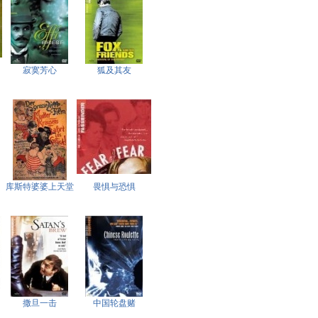
寂寞芳心
狐及其友
库斯特婆婆上天堂
畏惧与恐惧
撒旦一击
中国轮盘赌