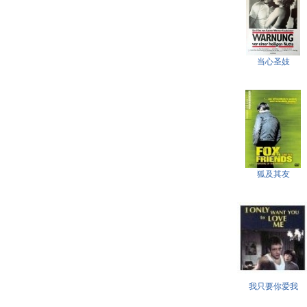
当心圣妓
狐及其友
我只要你爱我