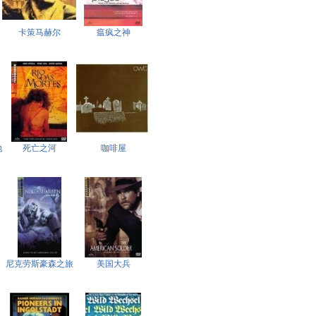
卡策马赫尔
瘟疯之神
地
死亡之河
咖啡屋
尼克劳斯豪森之旅
美国大兵