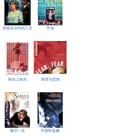
英格史达特的工兵
牢蚀
铁丝上的鸟
畏惧与恐惧
撒旦一击
中国轮盘赌