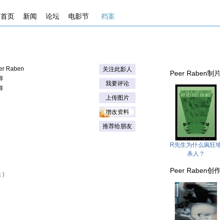
首页
新闻
论坛
电影节
档案
er Raben
关注此影人
Peer Raben制片的影
详
我要评论
详
上传图片
增改资料
推荐给朋友
R先生为什么疯狂
杀人？
Peer Raben创作音
论
)