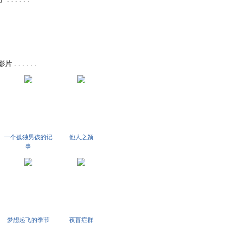
. . . . .
一个孤独男孩的记
他人之颜
事
梦想起飞的季节
夜盲症群