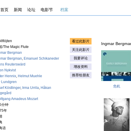
首页
新闻
论坛
电影节
档案
llflöjten
看过此影片
Ingmar Bergma
/The Magic Flute
关注此影片
gmar Bergman
我要评论
gmar Bergman
,
Emanuel Schikaneder
ns Reuterswärd
增改资料
en Nykvist
推荐给朋友
ter Hennix
,
Helmut Muehle
v Lundgren
危机
sef Köstlinger
,
Irma Urrila
,
Håkan
gegård
lfgang Amadeus Mozart
35分钟
75年
情
典
典语