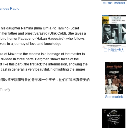
Musik i mörker
eriges Radio
s his daughter Pamina (Irma Urrila) to Tamino (Josef
m her father and priest Sarastro (Ulrik Cold). She gives a
he bird hunter Papageno (Håkan Hagegård), who follows
avels in a journey of love and knowledge.
三个陌生情人
ra of Mozart to the cinema is a homage of the master to
divided in three parts, Bergman shows faces of the
 like this part); the first act; the intermission, showing the
ast in general is very beautiful, highlighting the singer
能用吹笛子驯服野兽的青年和一个王子，他们在追求真善美的
Flute")
Sommarlek