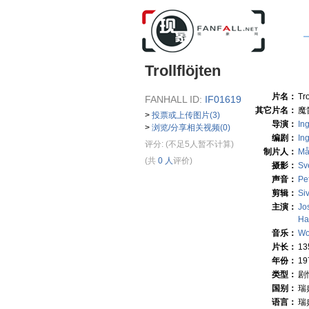
Trollflöjten
片名：
Tro
FANHALL ID:
IF01619
其它片名：
魔笛
>
投票或上传图片(3)
导演：
In
>
浏览/分享相关视频(0)
编剧：
In
评分:
(不足5人暂不计算)
制片人：
Må
(共
0 人
评价)
摄影：
Sv
声音：
Pe
剪辑：
Si
主演：
Jo
Ha
音乐：
Wo
片长：
1
年份：
19
类型：
剧
国别：
瑞
语言：
瑞