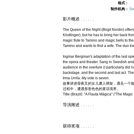
格式：
制作机构：
Sv
影片概述 . . . . . .
The Queen of the Night (Birgit Nordin) offer
Köstlinger), but he has to bring her back fro
magic flute to Tamino and magic bells to t
Tamino and wants to find a wife. The duo tr
Ingmar Bergman's adaptation of the last ope
the opera and theater. Sang in Swedish and 
audience in the overture (I particularly did not
backstage; and the second and last act. The c
Irma Urrila. My vote is seven.
故事讲述母夜叉的女儿遭人绑架，遇见一个
过程中，遭遇形形色色的童话境界。
Title (Brazil): "A Flauta Mágica" ("The Magic 
导演阐述 . . . . . .
获得奖项 . . . . . .