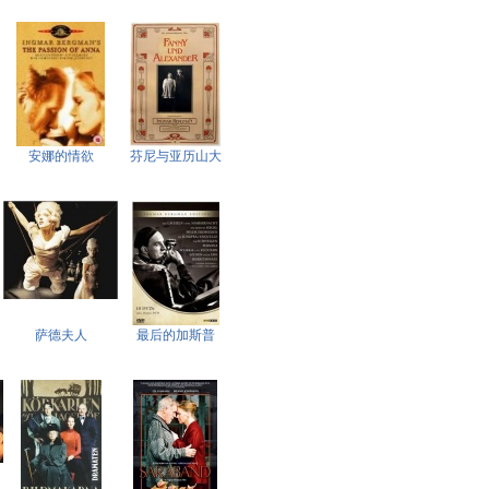
安娜的情欲
芬尼与亚历山大
萨德夫人
最后的加斯普