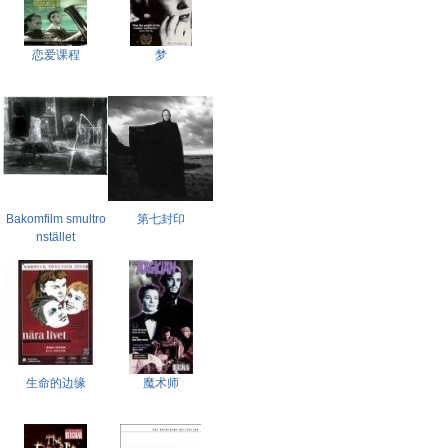
恋爱课程
梦
Bakomfilm smultro
第七封印
nstället
生命的边缘
魔术师