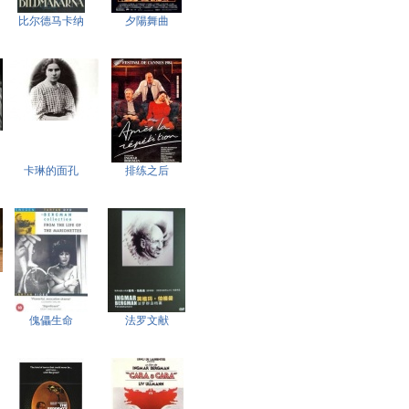
比尔德马卡纳
夕陽舞曲
卡琳的面孔
排练之后
傀儡生命
法罗文献