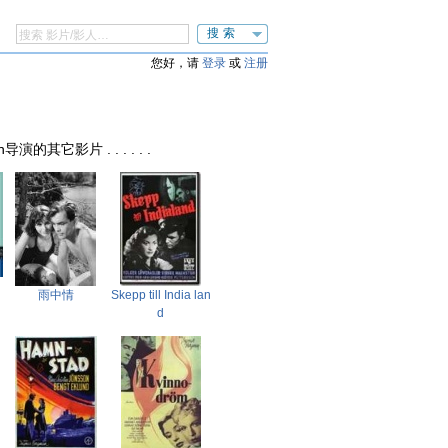
搜索
您好，请
登录
或
注册
n导演的其它影片 . . . . . .
雨中情
Skepp till India lan
d