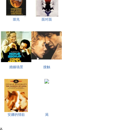
噩兆
面对面
婚姻场景
接触
安娜的情欲
渴
 . . . .