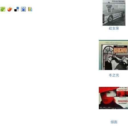
处女泉
冬之光
假面