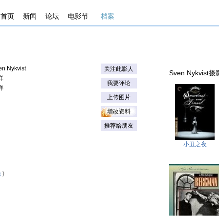
首页
新闻
论坛
电影节
档案
en Nykvist
关注此影人
Sven Nykvist摄影
详
我要评论
详
上传图片
增改资料
推荐给朋友
小丑之夜
论
)