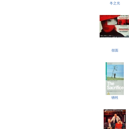
冬之光
假面
牺牲