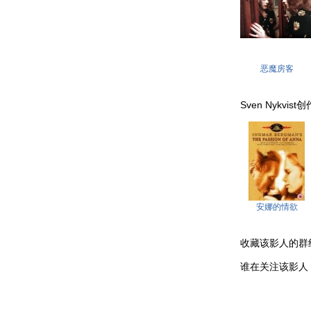
恶魔房客
Sven Nykvist创
安娜的情欲
收藏该影人的群组 . .
谁在关注该影人 . . .