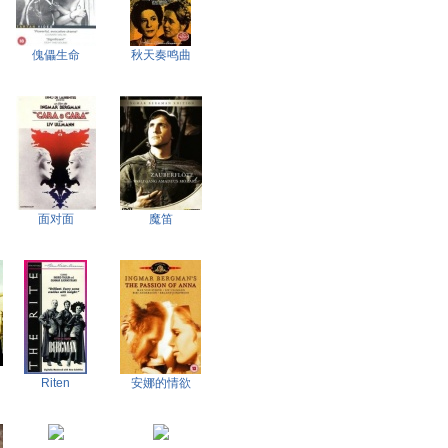
傀儡生命
秋天奏鸣曲
面对面
魔笛
Riten
安娜的情欲