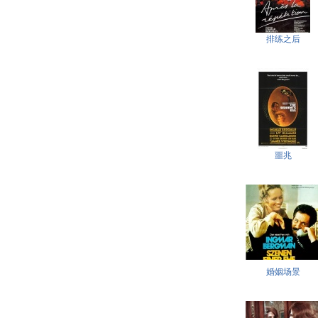
排练之后
噩兆
婚姻场景