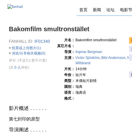
首页
新闻
论坛
电影
Bakomfilm smultronstället
片名：
Bakomfilm smultronstället
FANHALL ID:
IF01340
其它片名：
>
投票或上传图片(1)
导演：
Ingmar Bergman
>
浏览/分享相关视频(0)
主演：
Victor Sjöström
,
Bibi Andersson
,
Na
评分:
(不足5人暂不计算)
Wifstrand
(共
0 人
评价)
片长：
14分钟
年份：
短片年
类型：
木偶短片剧情
国别：
瑞典
语言：
瑞典语
格式：
影片概述 . . . . . .
第七封印的原型
导演阐述 . . . . . .