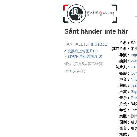
Sånt händer inte här
片名：
Sån
FANHALL ID:
IF01331
其它片名：
不
>
投票或上传图片(1)
导演：
Ing
>
浏览/分享相关视频(0)
编剧：
Wal
评分:
(不足5人暂不计算)
制片人：
He
(共
0 人
评价)
摄影：
Gun
声音：
Nil
剪辑：
Len
主演：
Sig
音乐：
Eri
片长：
84
年份：
19
类型：
剧
国别：
瑞
语言：
瑞
格式：