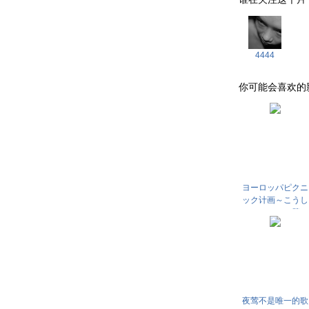
4444
你可能会喜欢的影片 . 
ヨーロッパピクニ
ック计画～こうし
てベルリンの壁は
崩壊した
夜莺不是唯一的歌