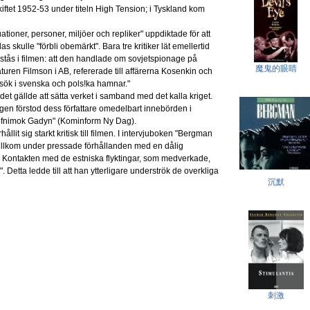
skiftet 1952-53 under titeln High Tension; i Tyskland kom
uationer, personer, miljöer och repliker" uppdiktade för att
las skulle "förbli obemärkt". Bara tre kritiker lät emellertid
stås i filmen: att den handlade om sovjetspionage på
魔鬼的眼睛
gnaturen Filmson i AB, refererade till affärerna Kosenkin och
sök i svenska och pols!ka hamnar."
det gällde att sätta verket i samband med det kalla kriget.
ligen förstod dess författare omedelbart innebörden i
rofnimok Gadyn" (Kominform Ny Dag).
it sig starkt kritisk till filmen. I intervjuboken "Bergman
tillkom under pressade förhållanden med en dålig
 Kontakten med de estniska flyktingar, som medverkade,
. Detta ledde till att han ytterligare underströk de overkliga
沉默
刺激