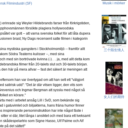
Musik i mörker
nsk Filmindustri (SF)
erinrade sig Weyler Hildebrands farser från förkrigstiden,
 upphovsmännen försökte plagiera hollywoodska
såtet var gott -- att varna svenska folket för att låta dupera
llusionen brast; Ny Dags recensent satte filmen i kategorin
 sina mystiska gangsters i Stockholmsmiljö -- framför allt
三个陌生情人
kom Södra Teaterns kulisser --, med sina
ch med sin bortrövade kvinna (-). . . ja, med allt detta kom
ldebrandska filmer från 20-talets slut och 30-talets början.
 den här på mera allvar -- fast det säkert är meningen att
ftersom han var övertygad om att han sett ett "välgjort
med satirisk udd": "Det är där vitsen ligger, den vits som
 Grevenius och Ingmar Bergman att syssla med något så
folket en körare."
女人们的期待
ärta med i arbetet ansåg Lill i SvD, som bekände sig
 i gatuvimlet och biljakterna, hans fräna humor finner
ns inspirerande personinstruktion har inte något fäste i
sitter vi där, litet långa i ansiktet och med bara ett tveksamt
 en skådespelartrio som Signe Hasso, Ulf Palme och Alf
nte på det sättet!"