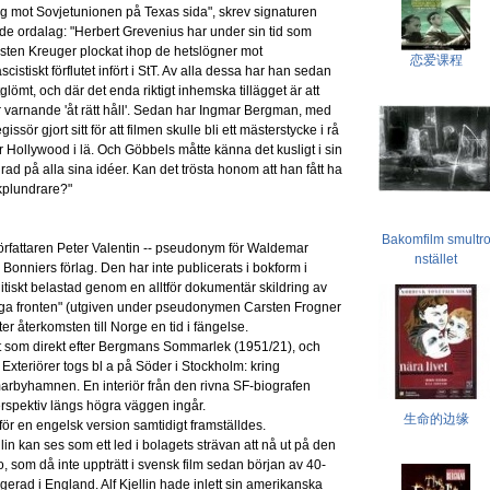
ig mot Sovjetunionen på Texas sida", skrev signaturen
nde ordalag: "Herbert Grevenius har under sin tid som
sten Kreuger plockat ihop de hetslögner mot
恋爱课程
stiskt förflutet infört i StT. Av alla dessa har han sedan
tglömt, och där det enda riktigt inhemska tillägget är att
r varnande 'åt rätt håll'. Sedan har Ingmar Bergman, med
ssör gjort sitt för att filmen skulle bli ett mästerstycke i rå
r Hollywood i lä. Och Göbbels måtte känna det kusligt i sin
ndrad på alla sina idéer. Kan det trösta honom att han fått ha
likplundrare?"
Bakomfilm smultr
rfattaren Peter Valentin -- pseudonym för Waldemar
nstället
onniers förlag. Den har inte publicerats i bokform i
litiskt belastad genom en alltför dokumentär skildring av
iga fronten" (utgiven under pseudonymen Carsten Frogner
er återkomsten till Norge en tid i fängelse.
gott som direkt efter Bergmans Sommarlek (1951/21), och
Exteriörer togs bl a på Söder i Stockholm: kring
byhamnen. En interiör från den rivna SF-biografen
pektiv längs högra väggen ingår.
生命的边缘
för en engelsk version samtidigt framställdes.
in kan ses som ett led i bolagets strävan att nå ut på den
om då inte uppträtt i svensk film sedan början av 40-
gerad i England. Alf Kjellin hade inlett sin amerikanska