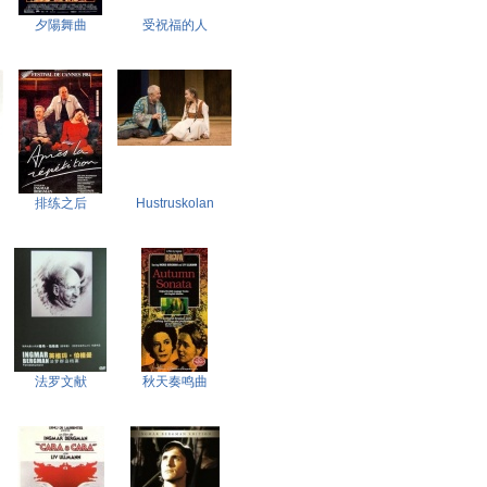
夕陽舞曲
受祝福的人
排练之后
Hustruskolan
法罗文献
秋天奏鸣曲