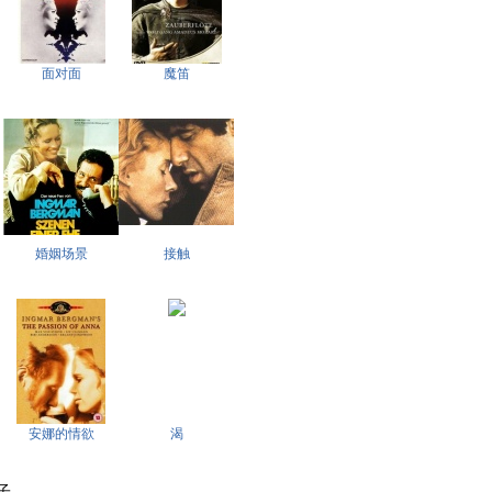
面对面
魔笛
婚姻场景
接触
安娜的情欲
渴
 . . . .