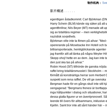
制作机构：
Sve
影片概述 . . . . . .
egentligen åstadkommit. Carl Björkman (DN) 
Harry Schein (BLM) kände sig säker på att
agentthrillrar, Nils Beyer (MT) menade att upp
sig av totalitära regimer -- men verklighetsi
nazistisk sovjethets.
Björkman ville inte ta filmen på allvar: "Med
opererande på Mosebacke Inn Hotell och ba
biltransporterade, hemligblickande agenter o
jag framför allt att tänka på några Weyler Hi
Skepp ohoj! hette en av dem. Jag kan inte ta
den just ska tas på allvar."
Robin Hood (StT) tillhörde de ganska nöjda e
raffel kring totalitärsmusslet i Stockholm -- 
förmått så konstnärliga herrar som Herbert
suspekt som rena rafflet. De vill ge svenska 
Bergman hade för en gångs skull inte sitt hj
oengagerad: "Bergmans frenesi är borttappad
inga hållpunkter i dialog och situationer, ha
dessa glatta figurer ur en äventyrsnovell. Så 
leende till övers för alltsammans, inklusive
Kjellin. Samt tror inte att sånt händer här -- i