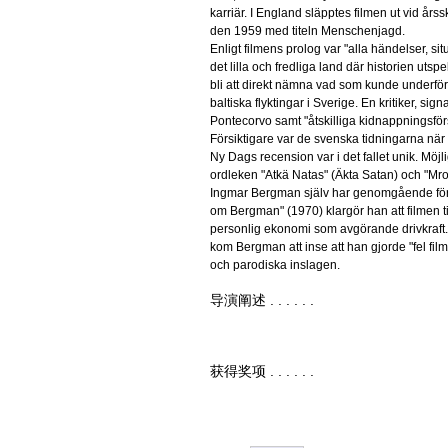
karriär. I England släpptes filmen ut vid års
den 1959 med titeln Menschenjagd.
Enligt filmens prolog var "alla händelser, sit
det lilla och fredliga land där historien utspe
bli att direkt nämna vad som kunde underför
baltiska flyktingar i Sverige. En kritiker, si
Pontecorvo samt "åtskilliga kidnappningsför
Försiktigare var de svenska tidningarna när 
Ny Dags recension var i det fallet unik. Möj
ordleken "Atkä Natas" (Äkta Satan) och "M
Ingmar Bergman själv har genomgående förhåll
om Bergman" (1970) klargör han att filmen 
personlig ekonomi som avgörande drivkraft.
kom Bergman att inse att han gjorde "fel film"
och parodiska inslagen.
导演阐述 . . . . . .
获得奖项 . . . . . .