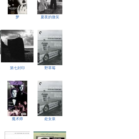
梦
夏夜的微笑
o
第七封印
野草莓
魔术师
处女泉