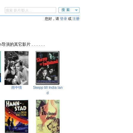
搜索
您好，请
登录
或
注册
n导演的其它影片 . . . . . .
雨中情
Skepp till India lan
d