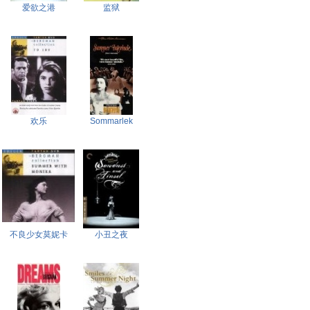
爱欲之港
监狱
欢乐
Sommarlek
不良少女莫妮卡
小丑之夜