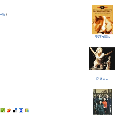
评论
)
安娜的情欲
萨德夫人