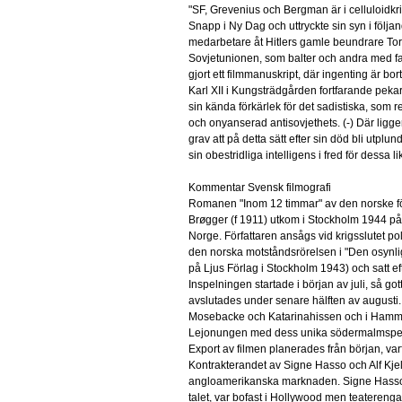
"SF, Grevenius och Bergman är i celluloidkr
Snapp i Ny Dag och uttryckte sin syn i följa
medarbetare åt Hitlers gamle beundrare Tor
Sovjetunionen, som balter och andra med fasci
gjort ett filmmanuskript, där ingenting är bor
Karl XII i Kungsträdgården fortfarande peka
sin kända förkärlek för det sadistiska, som regi
och onyanserad antisovjethets. (-) Där ligge
grav att på detta sätt efter sin död bli utplu
sin obestridliga intelligens i fred för dessa 
Kommentar Svensk filmografi
Romanen "Inom 12 timmar" av den norske fö
Brøgger (f 1911) utkom i Stockholm 1944 på B
Norge. Författaren ansågs vid krigsslutet po
den norska motståndsrörelsen i "Den osynl
på Ljus Förlag i Stockholm 1943) och satt eft
Inspelningen startade i början av juli, så 
avslutades under senare hälften av augusti. 
Mosebacke och Katarinahissen och i Hammar
Lejonungen med dess unika södermalmspers
Export av filmen planerades från början, var
Kontrakterandet av Signe Hasso och Alf Kjell
angloamerikanska marknaden. Signe Hasso, s
talet, var bofast i Hollywood men teaterenga