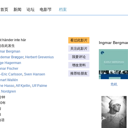
首页
新闻
论坛
电影节
档案
t händer inte här
看过此影片
Ingmar Bergma
能在此发生
关注此影片
mar Bergman
我要评论
demar Brøgger
,
Herbert Grevenius
lge Hagerman
增改资料
nar Fischer
推荐给朋友
s-Eric Carlsson
,
Sven Hansen
nart Wallén
危机
ne Hasso
,
Alf Kjellin
,
Ulf Palme
k Nordgren
分钟
50年
情
典
典语