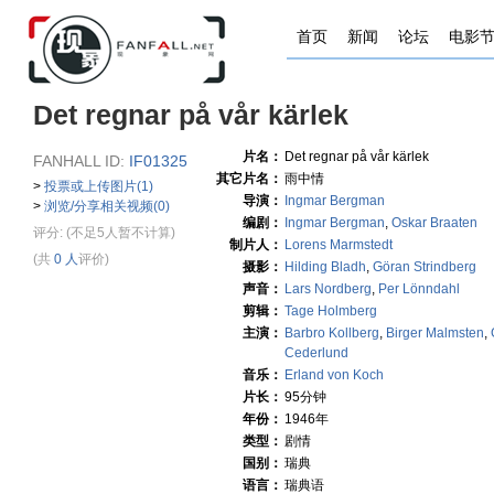
首页
新闻
论坛
电影
Det regnar på vår kärlek
片名：
Det regnar på vår kärlek
FANHALL ID:
IF01325
其它片名：
雨中情
>
投票或上传图片(1)
导演：
Ingmar Bergman
>
浏览/分享相关视频(0)
编剧：
Ingmar Bergman
,
Oskar Braaten
评分:
(不足5人暂不计算)
制片人：
Lorens Marmstedt
(共
0 人
评价)
摄影：
Hilding Bladh
,
Göran Strindberg
声音：
Lars Nordberg
,
Per Lönndahl
剪辑：
Tage Holmberg
主演：
Barbro Kollberg
,
Birger Malmsten
,
Cederlund
音乐：
Erland von Koch
片长：
95分钟
年份：
1946年
类型：
剧情
国别：
瑞典
语言：
瑞典语