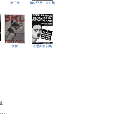
第三代
柏林亚历山大广场
罗拉
崔恩斯的剧场
欲
 . . . .
 . . .