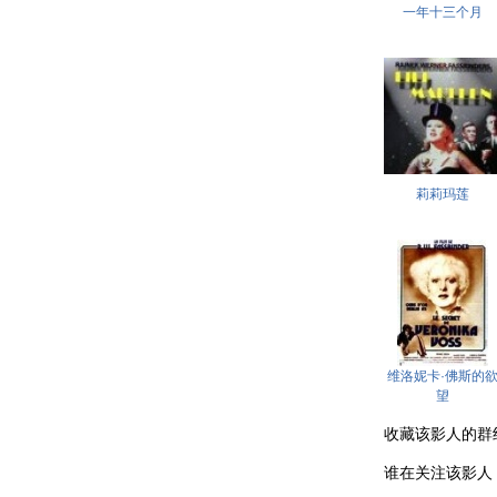
一年十三个月
莉莉玛莲
维洛妮卡·佛斯的
望
收藏该影人的群组 . .
谁在关注该影人 . . .