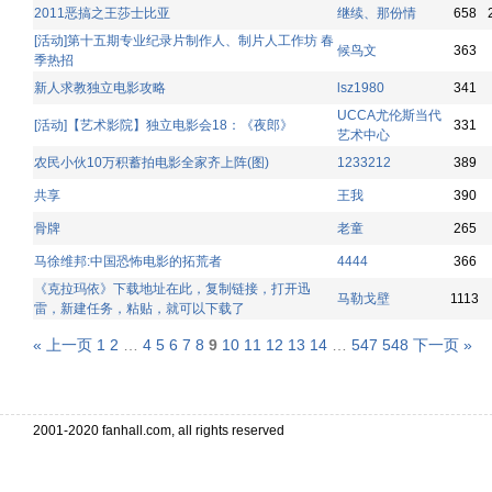
2011恶搞之王莎士比亚
继续、那份情
658
[活动]第十五期专业纪录片制作人、制片人工作坊 春
候鸟文
363
季热招
新人求教独立电影攻略
lsz1980
341
UCCA尤伦斯当代
[活动]【艺术影院】独立电影会18：《夜郎》
331
艺术中心
农民小伙10万积蓄拍电影全家齐上阵(图)
1233212
389
共享
王我
390
骨牌
老童
265
马徐维邦:中国恐怖电影的拓荒者
4444
366
《克拉玛依》下载地址在此，复制链接，打开迅
马勒戈壁
1113
雷，新建任务，粘贴，就可以下载了
« 上一页
1
2
…
4
5
6
7
8
9
10
11
12
13
14
…
547
548
下一页 »
2001-2020 fanhall.com, all rights reserved