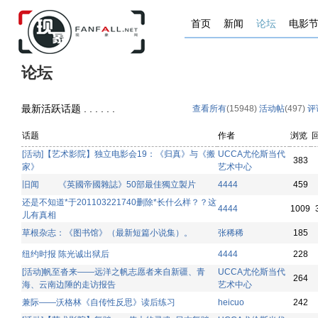
首页
新闻
论坛
电影
论坛
最新活跃话题 . . . . . .
查看所有
(15948)
活动帖
(497)
评
话题
作者
浏览
[活动]【艺术影院】独立电影会19：《归真》与《搬
UCCA尤伦斯当代
383
家》
艺术中心
旧闻 《英國帝國雜誌》50部最佳獨立製片
4444
459
还是不知道*于201103221740删除*长什么样？？这
4444
1009
儿有真相
草根杂志：《图书馆》（最新短篇小说集）。
张稀稀
185
纽约时报 陈光诚出狱后
4444
228
[活动]帆至沓来——远洋之帆志愿者来自新疆、青
UCCA尤伦斯当代
264
海、云南边陲的走访报告
艺术中心
兼际——沃格林《自传性反思》读后练习
heicuo
242