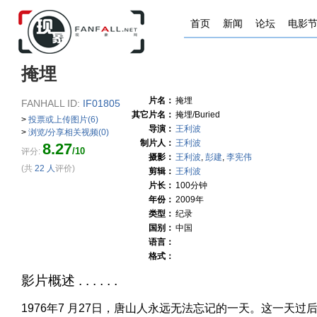
首页
新闻
论坛
电影
掩埋
片名：
掩埋
FANHALL ID:
IF01805
其它片名：
掩埋/Buried
>
投票或上传图片(6)
导演：
王利波
>
浏览/分享相关视频(0)
制片人：
王利波
8.27
/10
评分:
摄影：
王利波
,
彭建
,
李宪伟
(共
22 人
评价)
剪辑：
王利波
片长：
100分钟
年份：
2009年
类型：
纪录
国别：
中国
语言：
格式：
影片概述 . . . . . .
1976年7 月27日，唐山人永远无法忘记的一天。这一天过