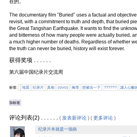
在的。
The documentary film "Buried" uses a factual and objective
revisit, with a commitment to truth and depth, that buried piec
the Great Tangshan Earthquake. It wants to find the unknown
and bitterness of how many people were actually buried, an
a much higher number of deaths. Regardless of whether we
the truth can never be buried, history will exist forever.
获得奖项 . . . . . .
第六届中国纪录片交流周
标签:
地震
纪录片
真相
(⊙v⊙)
掩埋
想被击一下
??????
讓人心酸
加标签
评论列表(2) . . . . . .
(
发表新评论
) (
更多评论
)
纪录片本就是一场病