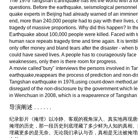
The 1976 Tangshan Earthquake has left the world with a lo
questions. Before the earthquake, seismological personne
quake experts in Beijing had already warned of an imminent
end, more than 240,000 people had to pay with their lives,
tragedy of massive proportions. Why did this happen? In 
Earthquake about 100,000 people were killed. Faced with te
human race repeats tragedy time and time again. It is terrib
only offer money and bland tears after the disaster - when b
could have saved lives. A people has to courageously face 
weaknesses, only then is there room for progress.
A movie called"bury" interviews the persons involved in T
earthquake,reappears the process of prediction and non-dis
Tangshan earthquake in 1976,using count-down method,an
disregard of the non-disclosure by the government which le
in Wenchuan in 2008, which is a reapearence of Tangshan
导演阐述 . . . . . .
纪录影片《掩埋》以冷静、客观的视角深入、真实地再现唐
掩埋的历史，那一段历史到底埋藏了多少鲜为人知的真相、
埋藏更多的是无奈。无论我们承认与否，真相是无法被掩埋