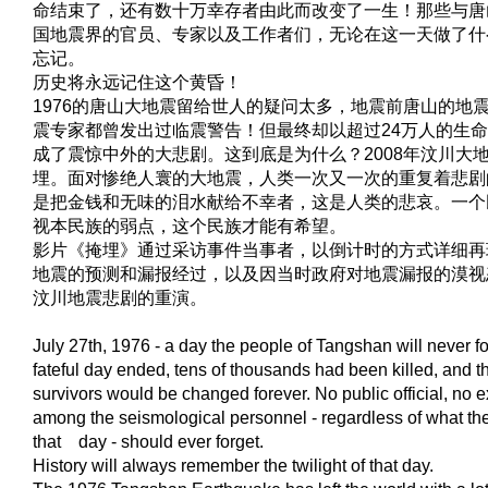
命结束了，还有数十万幸存者由此而改变了一生！那些与唐
国地震界的官员、专家以及工作者们，无论在这一天做了什
忘记。
历史将永远记住这个黄昏！
1976的唐山大地震留给世人的疑问太多，地震前唐山的地
震专家都曾发出过临震警告！但最终却以超过24万人的生
成了震惊中外的大悲剧。这到底是为什么？2008年汶川大地
埋。面对惨绝人寰的大地震，人类一次又一次的重复着悲剧
是把金钱和无味的泪水献给不幸者，这是人类的悲哀。一个
视本民族的弱点，这个民族才能有希望。
影片《掩埋》通过采访事件当事者，以倒计时的方式详细再现
地震的预测和漏报经过，以及因当时政府对地震漏报的漠视态
汶川地震悲剧的重演。
July 27th, 1976 - a day the people of Tangshan will never f
fateful day ended, tens of thousands had been killed, and th
survivors would be changed forever. No public official, no 
among the seismological personnel - regardless of what th
that day - should ever forget.
History will always remember the twilight of that day.