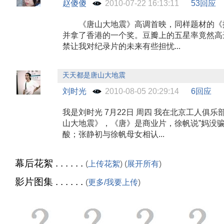
赵傻傻
2010-07-22 16:13:11
53回应
《唐山大地震》高调首映，同样题材的《
并拿了香港的一个奖。豆瓣上的五星率竟然高
禁让我对纪录片的未来有些担忧...
天天都是唐山大地震
刘时光
2010-08-05 20:29:14
6回应
我是刘时光 7月22日 周四 我在北京工人俱
山大地震》，《唐》是商业片，徐帆说”妈没骗
酸；张静初与徐帆母女相认...
幕后花絮 . . . . . .
(
上传花絮
) (
展开所有
)
影片图集 . . . . . .
(
更多/我要上传
)