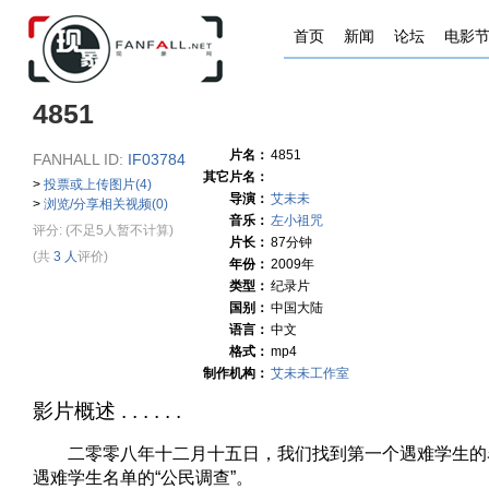
首页
新闻
论坛
电影
4851
片名：
4851
FANHALL ID:
IF03784
其它片名：
>
投票或上传图片(4)
导演：
艾未未
>
浏览/分享相关视频(0)
音乐：
左小祖咒
评分:
(不足5人暂不计算)
片长：
87分钟
(共
3 人
评价)
年份：
2009年
类型：
纪录片
国别：
中国大陆
语言：
中文
格式：
mp4
制作机构：
艾未未工作室
影片概述 . . . . . .
二零零八年十二月十五日，我们找到第一个遇难学生的名字
遇难学生名单的“公民调查”。