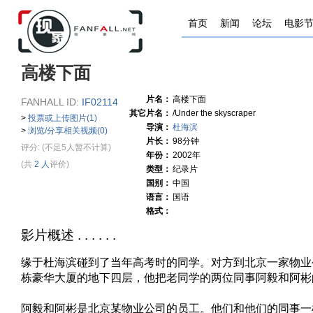
首页
新闻
论坛
电影
高楼下面
片名：
高楼下面
FANHALL ID:
IF02114
其它片名：
/Under the skyscraper
>
投票或上传图片(1)
导演：
杜海滨
>
浏览/分享相关视频(0)
片长：
98分钟
评分:
(不足5人暂不计算)
年份：
2002年
(共
2 人
评价)
类型：
纪录片
国别：
中国
语言：
国语
格式：
影片概述 . . . . . .
缘于杜海滨碰到了当年高考时的同学。对方到北京一家物业
栋豪华大厦的地下四层，他把老同学的两位同事阿毅和阿彬
阿毅和阿彬是北京某物业公司的员工。他们和他们的同事一