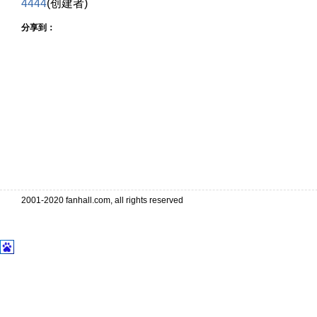
4444
(创建者)
分享到：
2001-2020 fanhall.com, all rights reserved