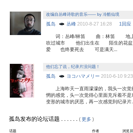
改编自丛峰诗歌的音乐—— by 冷酷仙境
孤岛
丛峰
2010-8-27 16:28
1回应
词：丛峰/林笛 曲：林笛 地
吹过城市 他们出生在 陌生的花
爱 也终要死去 可是满天...
他们忘了说，纪录片没问题！
孤岛
ヨコハマメリー
2010-6-10 9
上海昨天一直雨濛濛的，我头一次觉
惘的感觉，头一次觉得心里面充斥着不是
变形的城市的厌恶，再一次感觉到纪录片..
孤岛发布的论坛话题 . . . . . .
(
更多
)
话题
作者
浏览