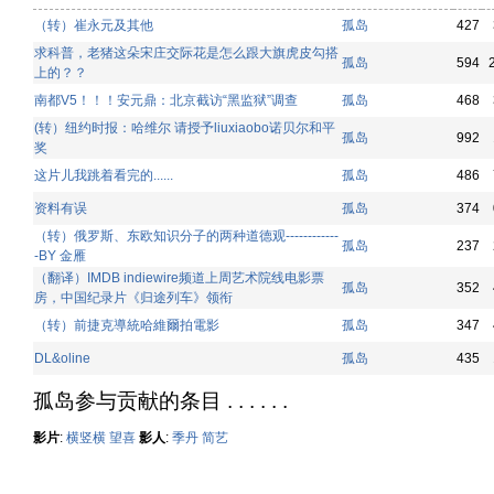
（转）崔永元及其他
孤岛
427
求科普，老猪这朵宋庄交际花是怎么跟大旗虎皮勾搭
孤岛
594
上的？？
南都V5！！！安元鼎：北京截访“黑监狱”调查
孤岛
468
(转）纽约时报：哈维尔 请授予liuxiaobo诺贝尔和平
孤岛
992
奖
这片儿我跳着看完的......
孤岛
486
资料有误
孤岛
374
（转）俄罗斯、东欧知识分子的两种道德观------------
孤岛
237
-BY 金雁
（翻译）IMDB indiewire频道上周艺术院线电影票
孤岛
352
房，中国纪录片《归途列车》领衔
（转）前捷克導統哈維爾拍電影
孤岛
347
DL&oline
孤岛
435
孤岛参与贡献的条目 . . . . . .
影片
:
横竖横
望喜
影人
:
季丹
简艺