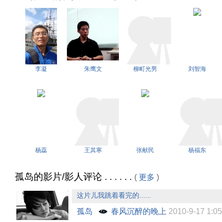
李凝
朱鹰文
柳町光男
刘智海
杨蕊
王其寒
张献民
杨福东
孤岛的影片/影人评论 . . . . . .
(
更多
)
这片儿我跳着看完的......
孤岛
春风沉醉的晚上
2010-9-17 1