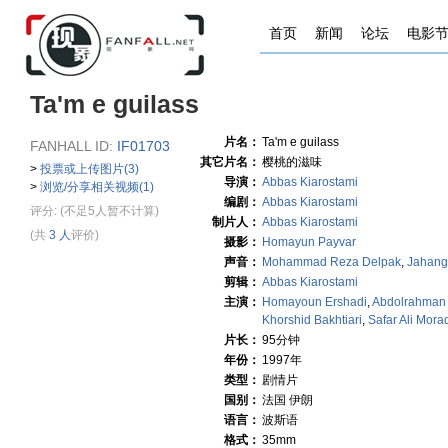
首页
新闻
论坛
电影
Ta'm e guilass
片名：
Ta'm e guilass
FANHALL ID:
IF01703
其它片名：
樱桃的滋味
>
投票或上传图片(3)
导演：
Abbas Kiarostami
>
浏览/分享相关视频(1)
编剧：
Abbas Kiarostami
评分:
(不足5人暂不计算)
制片人：
Abbas Kiarostami
(共
3 人
评价)
摄影：
Homayun Payvar
声音：
Mohammad Reza Delpak
,
Jahangi
剪辑：
Abbas Kiarostami
主演：
Homayoun Ershadi
,
Abdolrahman 
Khorshid Bakhtiari
,
Safar Ali Mora
片长：
95分钟
年份：
1997年
类型：
剧情片
国别：
法国 伊朗
语言：
波斯语
格式：
35mm