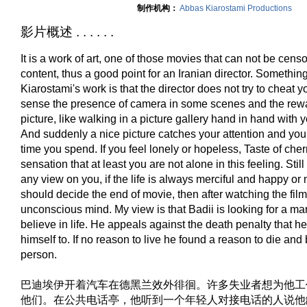
制作机构：
Abbas Kiarostami Productions
影片概述 . . . . . .
It is a work of art, one of those movies that can not be cen
content, thus a good point for an Iranian director. Something
Kiarostami's work is that the director does not try to cheat
sense the presence of camera in some scenes and the rewar
picture, like walking in a picture gallery hand in hand with 
And suddenly a nice picture catches your attention and you 
time you spend. If you feel lonely or hopeless, Taste of cher
sensation that at least you are not alone in this feeling. Stil
any view on you, if the life is always merciful and happy or 
should decide the end of movie, then after watching the film 
unconscious mind. My view is that Badii is looking for a mar
believe in life. He appeals against the death penalty that 
himself to. If no reason to live he found a reason to die and
person.
巴迪埃伊开着汽车在德黑兰效外徘徊。许多失业者想为他工
他们。在公共电话亭，他听到一个年轻人对接电话的人说他