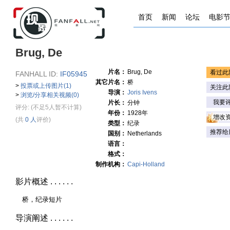
首页
新闻
论坛
电影
Brug, De
片名：
Brug, De
看过此
FANHALL ID:
IF05945
其它片名：
桥
>
投票或上传图片(1)
关注此
导演：
Joris Ivens
>
浏览/分享相关视频(0)
我要
片长：
分钟
评分:
(不足5人暂不计算)
年份：
1928年
增改
(共
0 人
评价)
类型：
纪录
推荐给
国别：
Netherlands
语言：
格式：
制作机构：
Capi-Holland
影片概述 . . . . . .
桥，纪录短片
导演阐述 . . . . . .