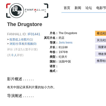
首页
新闻
论坛
电影
The Drugstore
片名：
The Drugstore
看过此
FANHALL ID:
IF01441
其它片名：
药店
>
投票或上传图片(1)
关注此
导演：
Joris Ivens
>
浏览/分享相关视频(0)
我要
片长：
81分钟
评分:
(不足5人暂不计算)
年份：
1976年
增改
(共
0 人
评价)
类型：
纪录片
推荐给
国别：
法国/中国
语言：
格式：
影片概述 . . . . . .
有关中国记录系列片重的短小力作。
导演阐述 . . . . . .