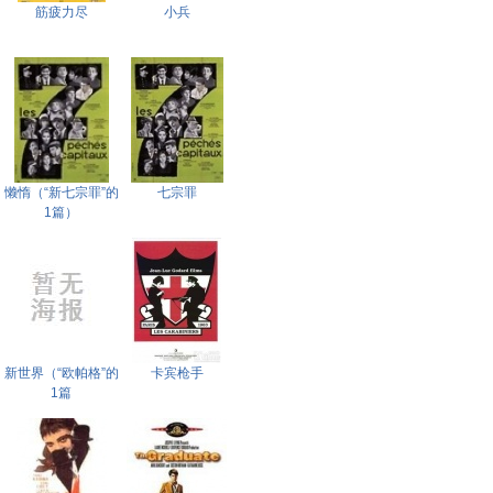
筋疲力尽
小兵
懒惰（“新七宗罪”的
七宗罪
1篇）
新世界（“欧帕格”的
卡宾枪手
1篇