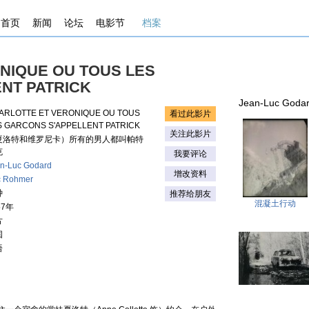
首页
新闻
论坛
电影节
档案
NIQUE OU TOUS LES
NT PATRICK
Jean-Luc Goda
ARLOTTE ET VERONIQUE OU TOUS
看过此影片
S GARCONS S'APPELLENT PATRICK
关注此影片
夏洛特和维罗尼卡）所有的男人都叫帕特
克
我要评论
n-Luc Godard
增改资料
c Rohmer
钟
推荐给朋友
混凝土行动
57年
片
国
语