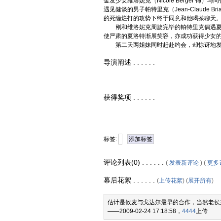
金发少女维洛妮克（Nicole Berger 饰）与
遇见健谈的男子帕特里克（Jean-Claude 
的死缠烂打的攻势下终于同意和他喝茶聊天。
刚和维洛妮克周旋完毕的帕特里克偶遇夏
使严肃的夏洛特渐展笑容，亦成功获得少女
第二天两姐妹同时赶赴约会，却惊讶地发
导演阐述 . . . . . .
获得奖项 . . . . . .
标签:
添加标签
评论列表(0) . . . . . .
(
发表新评论
) (
更多
幕后花絮 . . . . . .
(
上传花絮
) (
展开所有
)
估计是候麦与戈达尔最早的合作，当然老侯
——2009-02-24 17:18:58，
4444
上传