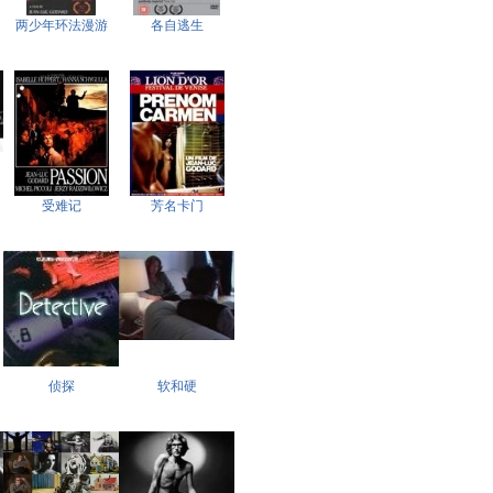
两少年环法漫游
各自逃生
受难记
芳名卡门
侦探
软和硬