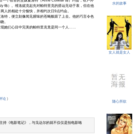
同住一个宿舍的堂妹夏洛特（Anne Collette 饰）约会，在户外
水的故事
Brialy 饰）。维洛妮克起先对帕特里克的搭讪无动于衷，但在他
两人的相处十分愉快，并相约次日9点约会。
洛特，便立刻像闻见腥味的苍蝇般跟了上去。他的巧言令色
的吻。
现她们心目中完美的帕特里克竟是同一个人……
女人就是女人
评论
)
随心所欲
主持《电影笔记》，与戈达尔的就不仅仅是拍电影咯