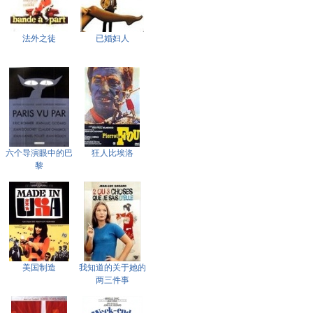
法外之徒
已婚妇人
六个导演眼中的巴
狂人比埃洛
黎
美国制造
我知道的关于她的
两三件事