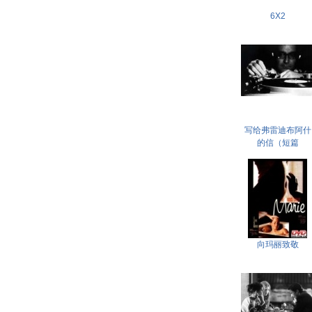
6X2
写给弗雷迪布阿什
的信（短篇
向玛丽致敬