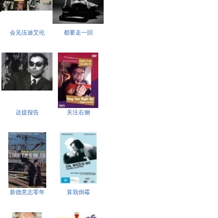
会见伍迪艾伦
都要走一回
达提报告
关注右侧
新德意志零年
算我倒霉