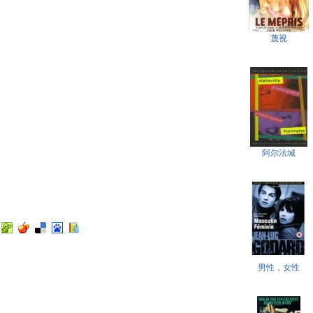
蔑视
阿尔法城
男性，女性