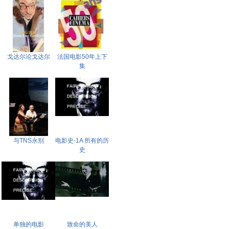
戈达尔论戈达尔
法国电影50年上下
集
与TNS永别
电影史-1A 所有的历
史
单独的电影
致命的美人