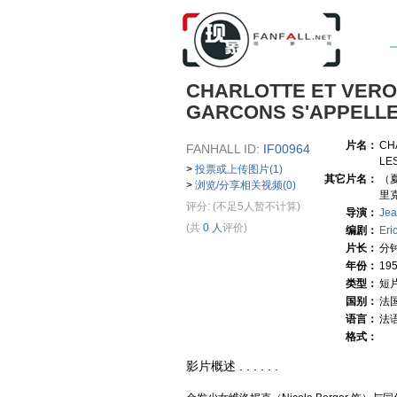
CHARLOTTE ET VERO
GARCONS S'APPELLE
片名：
CH
FANHALL ID:
IF00964
LE
>
投票或上传图片(1)
其它片名：
（
>
浏览/分享相关视频(0)
里
评分:
(不足5人暂不计算)
导演：
Jea
(共
0 人
评价)
编剧：
Eri
片长：
分
年份：
19
类型：
短
国别：
法
语言：
法
格式：
影片概述 . . . . . .