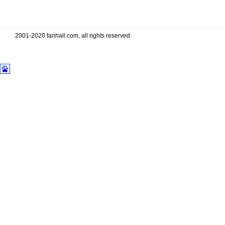
. . . . . . . . . . . . . . . . . . . . . . . . . . . . . . . . . . .
2001-2020 fanhall.com, all rights reserved