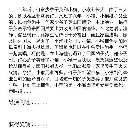
十年后，何家少爷子英和小猫、小猴都长大，由于三人
的，所以相互非常要好。又过了八年，小猫、小猴继承父业
船，以捕鱼为生。何家少爷子英出国留学，主攻渔业，临行
子英表示将来回国后要出力改良中国的渔业。在此之后，渔
静，盗匪横行，徐家生活依旧十分贫困，而且家里遭劫，徐
又同外国人一起办了一个渔业公司，小猫、小猴捕鱼更加困
母亲到上海去找舅舅。但舅舅也只以在街头卖唱为生，小猫
一起卖唱。巧的是，在上海他们遇到了回国的子英，如今子
司。好心的子英给了小猫、小猴一百块钱，没想到这些钱反
抢劫而得的，因而被捕入狱。他们出狱后，家里发生了火灾
火海。小猫、小猴无家可归。何子英希望小猫、小猴到何家
业公司的破产自杀了。目睹这一切的子英放弃了他那改良的
小猴一起到海上捕鱼。不幸的是，小猴因捕鱼受重伤致死，
声响起……
导演阐述 . . . . . .
获得奖项 . . . . . .