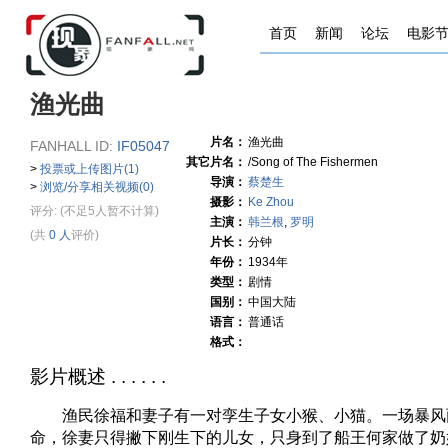
首页
新闻
论坛
电影
渔光曲
片名：
渔光曲
FANHALL ID:
IF05047
其它片名：
/Song of The Fishermen
>
投票或上传图片(1)
导演：
蔡楚生
>
浏览/分享相关视频(0)
摄影：
Ke Zhou
评分:
(不足5人暂不计算)
主演：
韩兰根
,
罗明
(共
0 人
评价)
片长：
分钟
年份：
1934年
类型：
剧情
国别：
中国大陆
语言：
普通话
格式：
影片概述 . . . . . .
渔民徐福和妻子有一对孪生子女小猴、小猫。一场暴风
命，徐妻只得撇下刚生下的儿女，只身到了船王何家做了奶