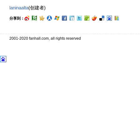
laninaalta
(创建者)
分享到：
2001-2020 fanhall.com, all rights reserved