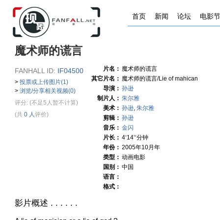
首页
新闻
论坛
电影
魔术师的谎言
片名：
魔术师的谎言
FANHALL ID:
IF04500
其它片名：
魔术师的谎言/Lie of mahican
>
投票或上传图片(1)
导演：
孙逊
>
浏览/分享相关视频(0)
制片人：
朱尔雅
评分:
(不足5人暂不计算)
美术：
孙逊
,
朱尔雅
(共
0 人
评价)
剪辑：
孙逊
音乐：
金闪
片长：
4‘14’‘分钟
年份：
2005年10月年
类型：
动画电影
国别：
中国
语言：
格式：
影片概述 . . . . . .