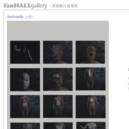
(
laninaalta
上传)