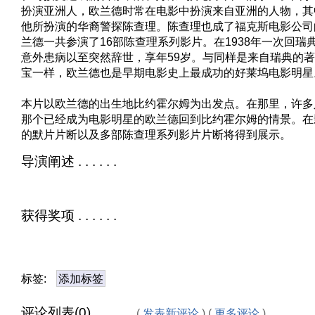
扮演亚洲人，欧兰德时常在电影中扮演来自亚洲的人物，其
他所扮演的华裔警探陈查理。陈查理也成了福克斯电影公司
兰德一共参演了16部陈查理系列影片。在1938年一次回瑞
意外患病以至突然辞世，享年59岁。与同样是来自瑞典的著
宝一样，欧兰德也是早期电影史上最成功的好莱坞电影明星
本片以欧兰德的出生地比约霍尔姆为出发点。在那里，许多
那个已经成为电影明星的欧兰德回到比约霍尔姆的情景。在
的默片片断以及多部陈查理系列影片片断将得到展示。
导演阐述 . . . . . .
获得奖项 . . . . . .
标签:
添加标签
评论列表(0) . . . . . .
(
发表新评论
) (
更多评论
)