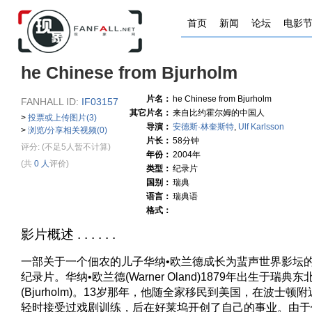
首页
新闻
论坛
电影
he Chinese from Bjurholm
片名：
he Chinese from Bjurholm
FANHALL ID:
IF03157
其它片名：
来自比约霍尔姆的中国人
>
投票或上传图片(3)
导演：
安德斯·林奎斯特
,
Ulf Karlsson
>
浏览/分享相关视频(0)
片长：
58分钟
评分:
(不足5人暂不计算)
年份：
2004年
(共
0 人
评价)
类型：
纪录片
国别：
瑞典
语言：
瑞典语
格式：
影片概述 . . . . . .
一部关于一个佃农的儿子华纳•欧兰德成长为蜚声世界影坛
纪录片。华纳•欧兰德(Warner Oland)1879年出生于瑞
(Bjurholm)。13岁那年，他随全家移民到美国，在波士
轻时接受过戏剧训练，后在好莱坞开创了自己的事业。由于