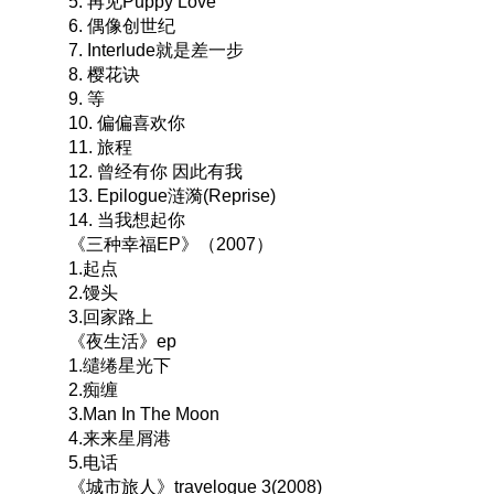
5. 再见Puppy Love
6. 偶像创世纪
7. Interlude就是差一步
8. 樱花诀
9. 等
10. 偏偏喜欢你
11. 旅程
12. 曾经有你 因此有我
13. Epilogue涟漪(Reprise)
14. 当我想起你
《三种幸福EP》（2007）
1.起点
2.馒头
3.回家路上
《夜生活》ep
1.缱绻星光下
2.痴缠
3.Man In The Moon
4.来来星屑港
5.电话
《城市旅人》travelogue 3(2008)