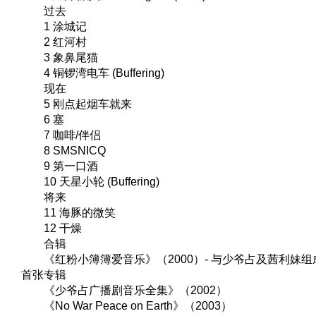
过去
1 涂城记
2 红河村
3 象鼻尾猫
4 铜锣湾电车 (Buffering)
现在
5 刚点起烟车就来
6 塞
7 咖啡/伴侣
8 SMSNICQ
9 第一口酒
10 天星小轮 (Buffering)
将来
11 海豚的微笑
12 干燥
合辑
《红粉小簿簿爱音乐》（2000）- 与少爷占及茜利妹组成
首张专辑
《少爷占广播剧音乐全集》（2002）
《No War Peace on Earth》（2003）