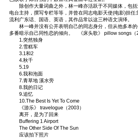
除创作大量词曲之外，林一峰亦活跃于不同媒体，包括
电台主持，撰写专栏等等，并曾在同志电影天使(电影)担任
流利广东话、国语、英语，其作品常以这三种语文演绎。
林一峰并没有公开表明自己的同志身分，但从他多本的
多番暗示自己同性恋的倾向。 《床头歌》 pillow songs（2
1.突然独身
2.雪糕车
3.1和2
4.秋千
5.19
6.我和泡面
7.青草地 溪水旁
8.我的日记
9.追忆
10.The Best Is Yet To Come
《游乐》 travelogue（2003）
离开，是为了回来
Buffering 1 Airport
The Other Side Of The Sun
应该拍下照片