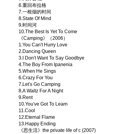
6.重回布拉格
7.一根烟的时间
8.State Of Mind
9.时间河
10.The Best Is Yet To Come
《Camping》（2006）
1.You Can't Hurry Love
2.Dancing Queen
3.I Don't Want To Say Goodbye
4.The Boy From Ipanenia
5.When He Sings
6.Crazy For You
7.Let's Go Camping
8.A Waltz For A Night
9.Rent
10.You've Got To Learn
11.Cool
12.Eternal Flame
13.Happy Ending
《思生活》the private life of c (2007)