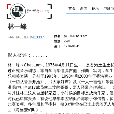
首页
新闻
论坛
电影
林一峰
姓名：
林一峰/Chet Lam
FANHALL ID:
IM10337
性别：
不详
生日：
1976-04-11
影人概述： . . . . . .
林一峰（Chet Lam，1976年4月11日生），是香港土生
过正统音乐训练，靠自学而学懂弹吉他、作曲、写词，学生
乐相关表演，分别于1993年、1998年和2003年于香港商
《一切从音乐开始》、《大家好声》及《一人一吉他》等音
港唱作组合at17成员林二汶的哥哥，两人经常合作演出。 林一峰
与其妹林二汶来自屋邨家庭，小时候的目标是成为作家，但
时代已崭露头角，有说他早年唱腔酷似台湾歌手张信哲，多
比赛奖项。多年后其母指林一峰3岁时曾在巴士上旁若无人
曲《每当变幻时》。