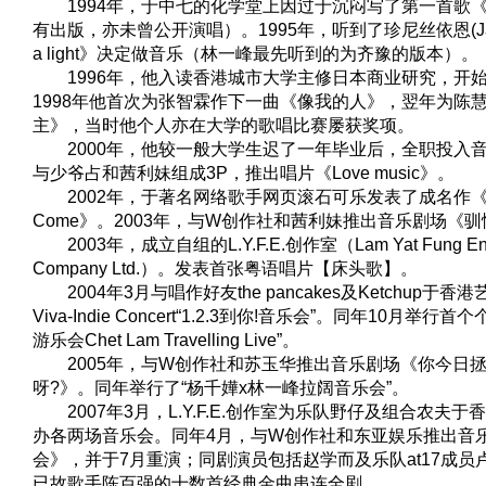
1994年，于中七的化学堂上因过于沉闷写了第一首歌
有出版，亦未曾公开演唱）。1995年，听到了珍尼丝依恩(Janis 
a light》决定做音乐（林一峰最先听到的为齐豫的版本）。
1996年，他入读香港城市大学主修日本商业研究，开
1998年他首次为张智霖作下一曲《像我的人》，翌年为陈
主》，当时他个人亦在大学的歌唱比赛屡获奖项。
2000年，他较一般大学生迟了一年毕业后，全职投入
与少爷占和茜利妹组成3P，推出唱片《Love music》。
2002年，于著名网络歌手网页滚石可乐发表了成名作《The Bes
Come》。2003年，与W创作社和茜利妹推出音乐剧场《
2003年，成立自组的L.Y.F.E.创作室（Lam Yat Fung Enter
Company Ltd.）。发表首张粤语唱片【床头歌】。
2004年3月与唱作好友the pancakes及Ketchup于
Viva-Indie Concert“1.2.3到你!音乐会”。同年10月举
游乐会Chet Lam Travelling Live”。
2005年，与W创作社和苏玉华推出音乐剧场《你今日
呀?》。同年举行了“杨千嬅x林一峰拉阔音乐会”。
2007年3月，L.Y.F.E.创作室为乐队野仔及组合农夫
办各两场音乐会。同年4月，与W创作社和东亚娱乐推出音
会》，并于7月重演；同剧演员包括赵学而及乐队at17成员
已故歌手陈百强的十数首经典金曲串连全剧。