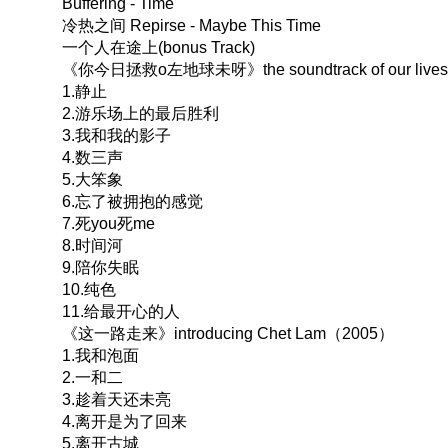
Buffering - Time
冷热之间 Repirse - Maybe This Time
一个人在途上(bonus Track)
《你今日拯救o左地球未呀》the soundtrack of our live
1.静止
2.游乐场上的最后胜利
3.我和我的影子
4.数三声
5.大笨象
6.忘了被拥抱的感觉
7.死you死me
8.时间河
9.陪你失眠
10.纯色
11.给最开心的人
《这一路走来》introducing Chet Lam（2005）
1.我和泡面
2.一和二
3.趁着天还未亮
4.离开是为了回来
5.离开古城