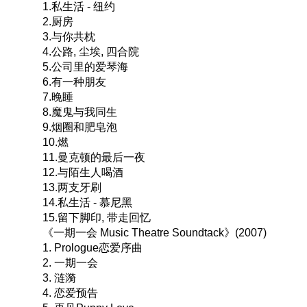
1.私生活 - 纽约
2.厨房
3.与你共枕
4.公路, 尘埃, 四合院
5.公司里的爱琴海
6.有一种朋友
7.晚睡
8.魔鬼与我同生
9.烟圈和肥皂泡
10.燃
11.曼克顿的最后一夜
12.与陌生人喝酒
13.两支牙刷
14.私生活 - 慕尼黑
15.留下脚印, 带走回忆
《一期一会 Music Theatre Soundtack》(2007)
1. Prologue恋爱序曲
2. 一期一会
3. 涟漪
4. 恋爱预告