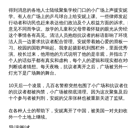
得到消息的各地人士陆续聚集学校门口的小广场上声援安妮
学。有人在广场上的乒乓球台上给安妮上课。一些律师发起
行动者和访民也赶来表达他们政治及个人权益方面的诉求。
意见不同而争议。放学的儿童和父母带着怀疑的眼光从旁经
这个事情各有高见。清洁人员抱怨抗议者的标语影响了环境
洁人员一边要求抗议者配合管理。安妮带着她心爱的滑板一
习。校园的国歌声响起。我拿起摄影机到围栏外，里面优秀
演。校长过来，他用他的方式说明了他的是非观，并指出了
个人的话似乎都有真实和虚构，每个人的逻辑和现实都在对
判断或者猜想。每天夜晚，抗议者离开之后，广场被另外一
灯光下是广场舞的舞台。
10天后一个凌晨，几百名警察突然包围了小广场和抗议者
的抗议者都被拘禁，小广场被彻底清理。因为这次聚集及后
十个参与者被判刑，安妮的父亲张林也被重新关进了监狱。
在各种人士的帮助下，安妮离开了中国，被美国一对夫妇收
外一个土地上继续。
导演阐述 . . . . . .