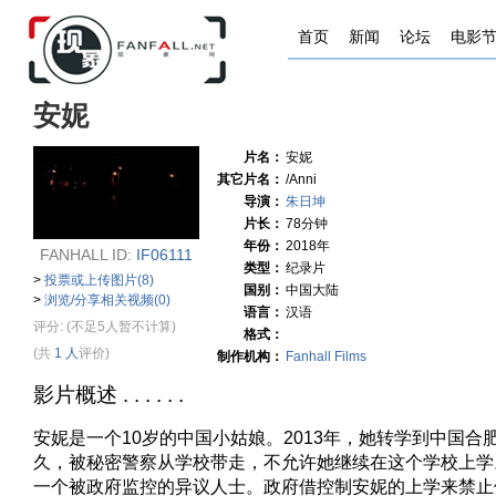
首页
新闻
论坛
电影
安妮
片名：
安妮
其它片名：
/Anni
导演：
朱日坤
片长：
78分钟
年份：
2018年
FANHALL ID:
IF06111
类型：
纪录片
>
投票或上传图片(8)
国别：
中国大陆
>
浏览/分享相关视频(0)
语言：
汉语
评分:
(不足5人暂不计算)
格式：
(共
1 人
评价)
制作机构：
Fanhall Films
影片概述 . . . . . .
安妮是一个10岁的中国小姑娘。2013年，她转学到中国合
久，被秘密警察从学校带走，不允许她继续在这个学校上学
一个被政府监控的异议人士。政府借控制安妮的上学来禁止