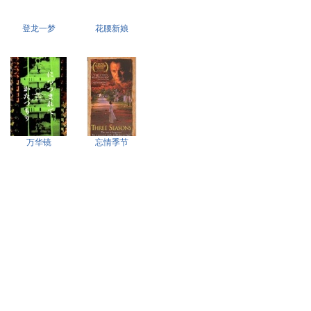
登龙一梦
花腰新娘
万华镜
忘情季节