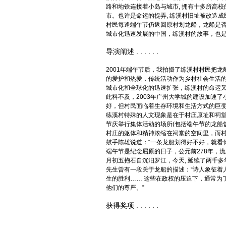
路和地铁连接着小岛与城市, 拥有十多所高校
市。也许是命运的捉弄, 练溪村旧址被改造成
村民每逢端午节仍返回原村划龙船，龙船是否
城市化迅速发展的中国，练溪村的故事，也
导演阐述 . . . . . .
2001年端午节后，我拍摄了练溪村村民把
的爱护和热爱，传统活动作为乡村社会生活
城市化和全球化的迅速扩张，练溪村的命运
此料不及，2003年广州大学城的建设加速
好，但村民面临着生存环境和生活方式的巨
练溪村特殊的人文现象是在于村庄原址和祠
节庆举行集体活动的场所(包括端午节的龙船
村庄的躯体和精神浓缩在祠堂的空间里，而
鼓手陈雄说道：“一条龙船划得好不好，就看
端午节是纪念屈原的日子，公元前278年，
月初五抱石自沉汨罗江，今天, 延续了两千多
先生曾有一段关于龙船的描述：“诗人象征着
生的胜利…… 这些在政权的压迫下，通常为
他们的尊严。”
获得奖项 . . . . . .