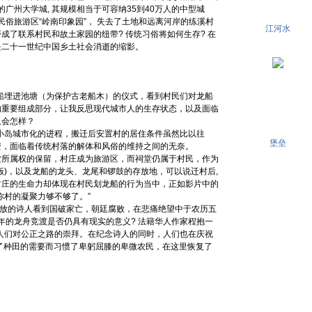
的广州大学城, 其规模相当于可容纳35到40万人的中型城
民俗旅游区“岭南印象园”， 失去了土地和远离河岸的练溪村
江河水
成了联系村民和故土家园的纽带? 传统习俗将如何生存? 在
是二十一世纪中国乡土社会消逝的缩影。
龙船埋进池塘（为保护古老船木）的仪式，看到村民们对龙船
的重要组成部分，让我反思现代城市人的生存状态，以及面临
又会怎样？
了小岛城市化的进程，搬迁后安置村的居住条件虽然比以往
堡垒
变，面临着传统村落的解体和风俗的维持之间的无奈。
堂所属权的保留，村庄成为旅游区，而祠堂仍属于村民，作为
饭)，以及龙船的龙头、龙尾和锣鼓的存放地，可以说迁村后,
村庄的生命力却体现在村民划龙船的行为当中，正如影片中的
你村的凝聚力够不够了。”
流放的诗人看到国破家亡，朝廷腐败，在悲痛绝望中于农历五
年的龙舟竞渡是否仍具有现实的意义? 法籍华人作家程抱一
人们对公正之路的崇拜。在纪念诗人的同时，人们也在庆祝
了种田的需要而习惯了卑躬屈膝的卑微农民，在这里恢复了