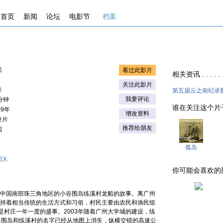
首页
新闻
论坛
电影节
档案
船
看过此影片
相关资讯 . . . . . 
关注此影片
丹
第五届云之南纪录影
我要评论
分钟
谁在关注这个片子 . .
09年
增改资料
录片
推荐给朋友
国
孤岛
EX
你可能会喜欢的影片 . 
录了中国南部珠三角地区的小谷围岛练溪村龙船的故事。离广州
仍保持着相当传统的生活方式和习俗，村民主要由农民和渔民组
是村庄一年一度的盛事。2003年随着广州大学城的建设，练
谷围岛和练溪村的名字已经从地图上消失，纵横交错的高速公