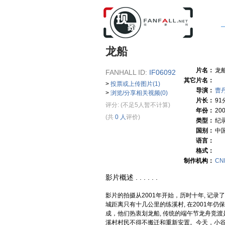
龙船
片名：
龙
FANHALL ID:
IF06092
其它片名：
>
投票或上传图片(1)
导演：
曹
>
浏览/分享相关视频(0)
片长：
91
评分:
(不足5人暂不计算)
年份：
20
(共
0 人
评价)
类型：
纪
国别：
中
语言：
格式：
制作机构：
CN
影片概述 . . . . . .
影片的拍摄从2001年开始，历时十年, 记
城距离只有十几公里的练溪村, 在2001年
成，他们热衷划龙船, 传统的端午节龙舟竞渡
溪村村民不得不搬迁和重新安置。今天，小