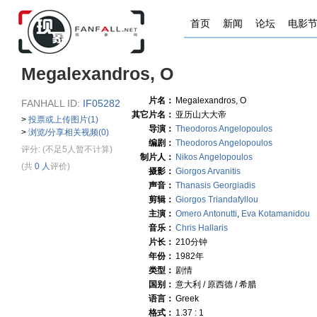
首页
新闻
论坛
电影
Megalexandros, O
片名：
Megalexandros, O
FANHALL ID:
IF05282
其它片名：
亚历山大大帝
>
投票或上传图片(1)
导演：
Theodoros Angelopoulos
>
浏览/分享相关视频(0)
编剧：
Theodoros Angelopoulos
评分:
(不足5人暂不计算)
制片人：
Nikos Angelopoulos
(共
0 人
评价)
摄影：
Giorgos Arvanitis
声音：
Thanasis Georgiadis
剪辑：
Giorgos Triandafyllou
主演：
Omero Antonutti
,
Eva Kotamanidou
音乐：
Chris Hallaris
片长：
210分钟
年份：
1982年
类型：
剧情
国别：
意大利 / 原西德 / 希腊
语言：
Greek
格式：
1.37 : 1