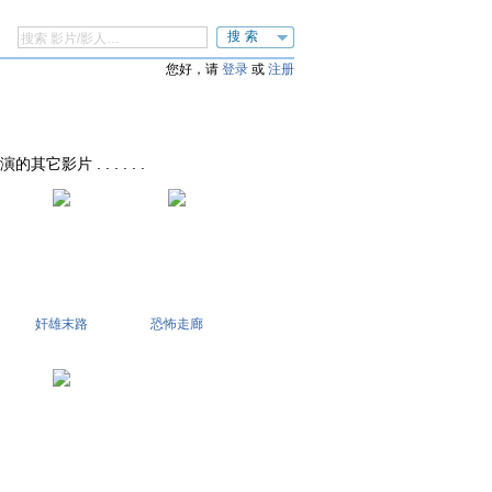
搜索
您好，请
登录
或
注册
导演的其它影片 . . . . . .
奸雄末路
恐怖走廊