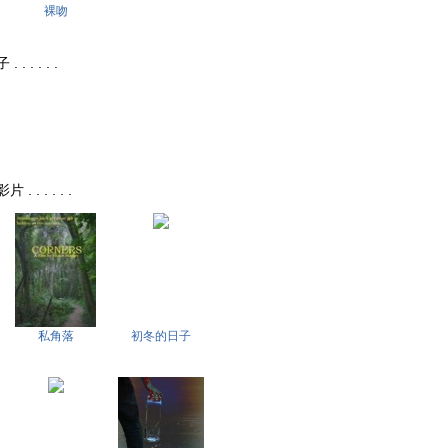
裸吻
 . . . .
. . . . .
私角落
初冬的日子