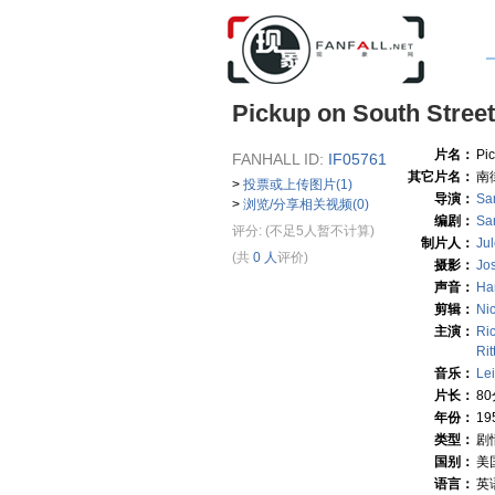
Pickup on South Street
片名：
Pic
FANHALL ID:
IF05761
其它片名：
南
>
投票或上传图片(1)
导演：
Sa
>
浏览/分享相关视频(0)
编剧：
Sa
评分:
(不足5人暂不计算)
制片人：
Ju
(共
0 人
评价)
摄影：
Jo
声音：
Ha
剪辑：
Ni
主演：
Ri
Rit
音乐：
Le
片长：
8
年份：
19
类型：
剧
国别：
美
语言：
英