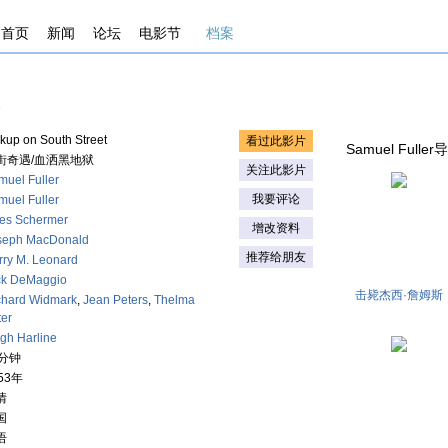
首页
新闻
论坛
电影节
档案
kup on South Street
看过此影片
Samuel Fuller
街奇遇/血洒黑地狱
关注此影片
muel Fuller
我要评论
muel Fuller
les Schermer
增改资料
seph MacDonald
推荐给朋友
rry M. Leonard
ck DeMaggio
击毙杰西·詹姆斯
chard Widmark
,
Jean Peters
,
Thelma
ter
igh Harline
0分钟
53年
情
国
语