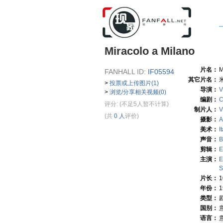
Miracolo a Milano
片名：
M
FANHALL ID:
IF05594
其它片名：
米
>
投票或上传图片(1)
导演：
V
>
浏览/分享相关视频(0)
编剧：
C
评分:
(不足5人暂不计算)
制片人：
V
(共
0 人
评价)
摄影：
A
美术：
I
声音：
B
剪辑：
主演：
E
S
片长：
年份：
1
类型：
国别：
语言：