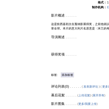
格式：
1
制作机构：
E
影片概述 . . . . . .
这是狄西嘉初次在戛纳影展得奖，之前他就以导
誉全球。本片的意大利片名原意是〈米兰的
导演阐述 . . . . . .
获得奖项 . . . . . .
标签:
添加标签
评论列表(0) . . . . . .
(
发表新评论
) (
更多
幕后花絮 . . . . . .
(
上传花絮
) (
展开所有
)
影片图集 . . . . . .
(
更多/我要上传
)