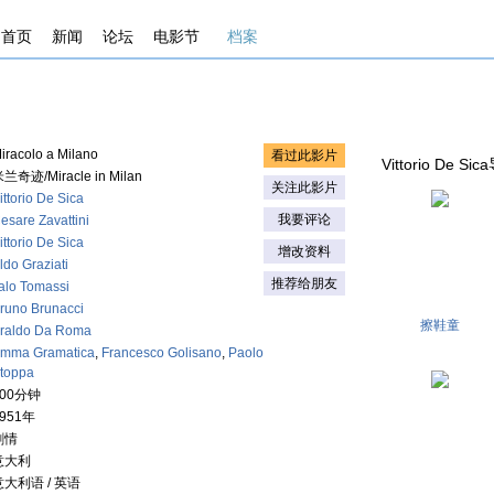
首页
新闻
论坛
电影节
档案
iracolo a Milano
看过此影片
Vittorio De Si
兰奇迹/Miracle in Milan
关注此影片
ittorio De Sica
我要评论
esare Zavattini
ittorio De Sica
增改资料
ldo Graziati
推荐给朋友
talo Tomassi
runo Brunacci
擦鞋童
Eraldo Da Roma
mma Gramatica
,
Francesco Golisano
,
Paolo
toppa
100分钟
951年
剧情
意大利
意大利语 / 英语