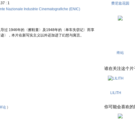
.37 : 1
费尼兹花园
nte Nazionale Industrie Cinematografiche (ENIC)
过 1946年的〈擦鞋童〉及1948年的〈单车失窃记〉而享
奇迹〉，本片在新写实主义以外还加进了幻想与寓言。
终站
谁在关注这个片子 . .
LILITH
你可能会喜欢的影片 . 
评论
)