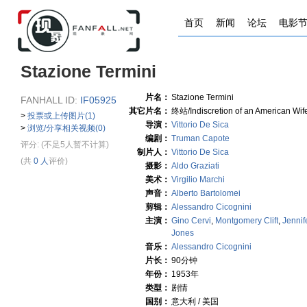
首页
新闻
论坛
电影
Stazione Termini
片名：
Stazione Termini
FANHALL ID:
IF05925
其它片名：
终站/Indiscretion of an American Wif
>
投票或上传图片(1)
导演：
Vittorio De Sica
>
浏览/分享相关视频(0)
编剧：
Truman Capote
评分:
(不足5人暂不计算)
制片人：
Vittorio De Sica
(共
0 人
评价)
摄影：
Aldo Graziati
美术：
Virgilio Marchi
声音：
Alberto Bartolomei
剪辑：
Alessandro Cicognini
主演：
Gino Cervi
,
Montgomery Clift
,
Jennif
Jones
音乐：
Alessandro Cicognini
片长：
90分钟
年份：
1953年
类型：
剧情
国别：
意大利 / 美国