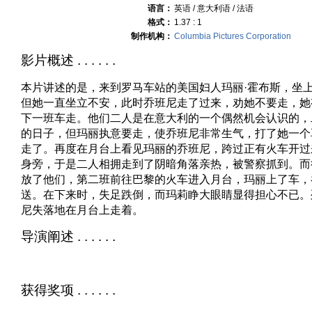
语言：
英语 / 意大利语 / 法语
格式：
1.37 : 1
制作机构：
Columbia Pictures Corporation
影片概述 . . . . . .
本片讲述的是，来到罗马车站的美国妇人玛丽·霍布斯，坐
但她一直坐立不安，此时乔班尼走了过来，劝她不要走，她
下一班车走。他们二人是在意大利的一个偶然机会认识的，
的日子，但玛丽执意要走，使乔班尼非常生气，打了她一个
走了。再度在月台上看见玛丽的乔班尼，跨过正有火车开过
身旁，于是二人相拥走到了阴暗角落亲热，被警察抓到。而
放了他们，第二班前往巴黎的火车进入月台，玛丽上了车，
送。在下来时，失足跌倒，而玛莉睁大眼睛显得担心不已。
尼失落地在月台上走着。
导演阐述 . . . . . .
获得奖项 . . . . . .