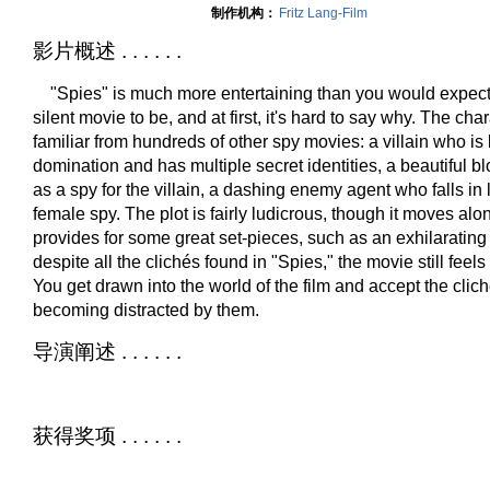
制作机构：
Fritz Lang-Film
影片概述 . . . . . .
"Spies" is much more entertaining than you would expec
silent movie to be, and at first, it's hard to say why. The cha
familiar from hundreds of other spy movies: a villain who is
domination and has multiple secret identities, a beautiful 
as a spy for the villain, a dashing enemy agent who falls in 
female spy. The plot is fairly ludicrous, though it moves alo
provides for some great set-pieces, such as an exhilaratin
despite all the clichés found in "Spies," the movie still feels 
You get drawn into the world of the film and accept the clich
becoming distracted by them.
导演阐述 . . . . . .
获得奖项 . . . . . .