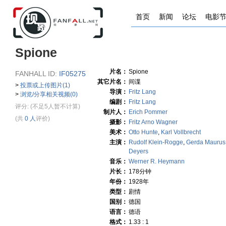
首页
新闻
论坛
电影
Spione
片名：
Spione
FANHALL ID:
IF05275
其它片名：
间谍
>
投票或上传图片(1)
导演：
Fritz Lang
>
浏览/分享相关视频(0)
编剧：
Fritz Lang
评分:
(不足5人暂不计算)
制片人：
Erich Pommer
(共
0 人
评价)
摄影：
Fritz Arno Wagner
美术：
Otto Hunte
,
Karl Vollbrecht
主演：
Rudolf Klein-Rogge
,
Gerda Maurus
Deyers
音乐：
Werner R. Heymann
片长：
178分钟
年份：
1928年
类型：
剧情
国别：
德国
语言：
德语
格式：
1.33 : 1