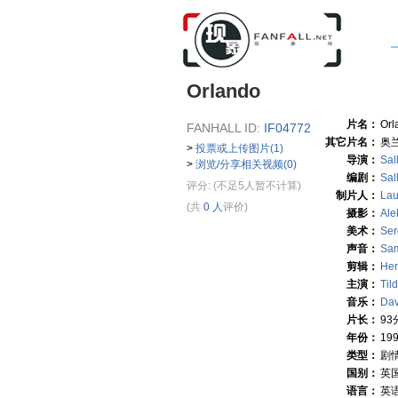
Orlando
片名：
Orl
FANHALL ID:
IF04772
其它片名：
奥
>
投票或上传图片(1)
导演：
Sal
>
浏览/分享相关视频(0)
编剧：
Sal
评分:
(不足5人暂不计算)
制片人：
Lau
(共
0 人
评价)
摄影：
Ale
美术：
Ser
声音：
Sa
剪辑：
He
主演：
Til
音乐：
Dav
片长：
93
年份：
19
类型：
剧
国别：
英
语言：
英语