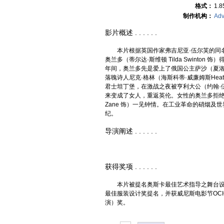
格式：
1.85
制作机构：
Adv
影片概述 . . . . . .
本片根据英国作家弗吉尼亚·伍尔芙的同名
奥兰多（蒂尔达·斯维顿 Tilda Swint
年间，奥兰多先是爱上了俄国公主萨沙（夏洛特·瓦兰椎
落魄诗人尼克·格林（海斯科蒂·威廉姆斯Heath
君士坦丁堡，在激战之夜被亨利大公（约翰·伍德
来变成了女人，重返英伦。女性的奥兰多拒绝了
Zane 饰）一见钟情。在工业革命的硝烟
纪。
导演阐述 . . . . . .
获得奖项 . . . . . .
本片被提名奥斯卡最佳艺术指导之舞台设
最佳服装设计奖提名，并获威尼斯电影节OCIC（
演）奖。