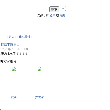
您好，请
登录
或
注册
 . .
(
更多
) (
我也看过
)
藉
网络下载
看过
未评分 年月：2010.08
女王您太帅了！！！！
的其它影片 . . . . . .
我要
探戈课