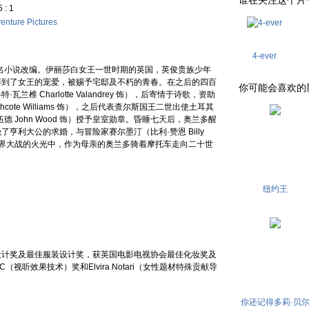
谁在关注这个片子 . .
 : 1
enture Pictures
4-ever
小说改编。伊丽莎白女王一世时期的英国，英俊贵族少年
on 饰）得到了女王的宠爱，被赐予宅邸及不朽的青春。在之后的四百
你可能会喜欢的影片 . 
 Charlotte Valandrey 饰），后寄情于诗歌，资助
cote Williams 饰），之后代表查尔斯国王二世出使土耳其
 John Wood 饰）授予皇室勋章。昏睡七天后，奥兰多醒
亨利大公的求婚，与冒险家赛尔墨汀（比利·赞恩 Billy
及世界大战的火光中，作为母亲的奥兰多骑着摩托车走向二十世
纽约王
计奖及最佳服装设计奖，获英国电影电视协会最佳化妆奖及
视听效果技术）奖和Elvira Notari（女性题材特殊贡献导
你还记得多莉·贝