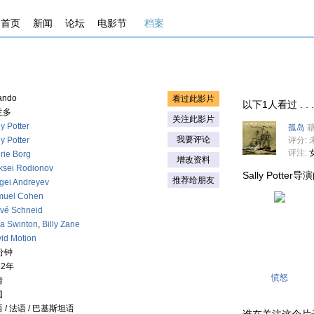
首页
新闻
论坛
电影节
档案
ando
看过此影片
以下1人看过 . . . .
兰多
关注此影片
ly Potter
孤岛
我要评论
ly Potter
评分: 
评注:
rie Borg
增改资料
ksei Rodionov
Sally Potter导演
推荐给朋友
gei Andreyev
muel Cohen
rvé Schneid
da Swinton
,
Billy Zane
id Motion
分钟
92年
愤怒
情
国
 / 法语 / 巴基斯坦语