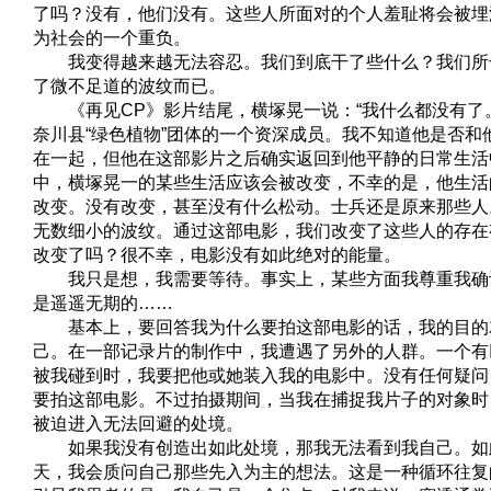
了吗？没有，他们没有。这些人所面对的个人羞耻将会被埋
为社会的一个重负。
我变得越来越无法容忍。我们到底干了些什么？我们所
了微不足道的波纹而已。
《再见CP》影片结尾，横塚晃一说：“我什么都没有了。
奈川县“绿色植物”团体的一个资深成员。我不知道他是否和
在一起，但他在这部影片之后确实返回到他平静的日常生活
中，横塚晃一的某些生活应该会被改变，不幸的是，他生活
改变。没有改变，甚至没有什么松动。士兵还是原来那些人
无数细小的波纹。通过这部电影，我们改变了这些人的存在
改变了吗？很不幸，电影没有如此绝对的能量。
我只是想，我需要等待。事实上，某些方面我尊重我确
是遥遥无期的……
基本上，要回答我为什么要拍这部电影的话，我的目的
己。在一部记录片的制作中，我遭遇了另外的人群。一个有
被我碰到时，我要把他或她装入我的电影中。没有任何疑问
要拍这部电影。不过拍摄期间，当我在捕捉我片子的对象时
被迫进入无法回避的处境。
如果我没有创造出如此处境，那我无法看到我自己。如
天，我会质问自己那些先入为主的想法。这是一种循环往复