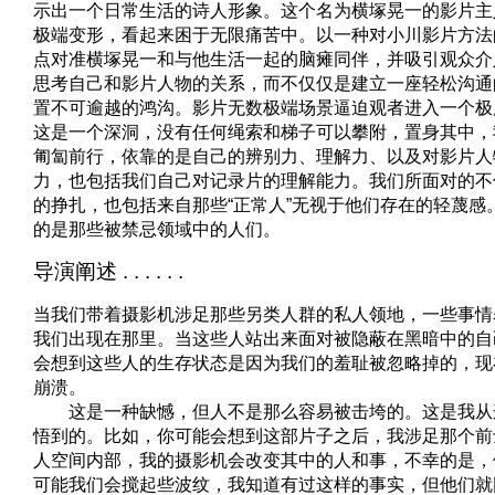
示出一个日常生活的诗人形象。这个名为横塚晃一的影片主
极端变形，看起来困于无限痛苦中。以一种对小川影片方法
点对准横塚晃一和与他生活一起的脑瘫同伴，并吸引观众介
思考自己和影片人物的关系，而不仅仅是建立一座轻松沟通
置不可逾越的鸿沟。影片无数极端场景逼迫观者进入一个极
这是一个深洞，没有任何绳索和梯子可以攀附，置身其中，
匍匐前行，依靠的是自己的辨别力、理解力、以及对影片人
力，也包括我们自己对记录片的理解能力。我们所面对的不
的挣扎，也包括来自那些“正常人”无视于他们存在的轻蔑感
的是那些被禁忌领域中的人们。
导演阐述 . . . . . .
当我们带着摄影机涉足那些另类人群的私人领地，一些事情
我们出现在那里。当这些人站出来面对被隐蔽在黑暗中的自
会想到这些人的生存状态是因为我们的羞耻被忽略掉的，现
崩溃。
这是一种缺憾，但人不是那么容易被击垮的。这是我从
悟到的。比如，你可能会想到这部片子之后，我涉足那个前
人空间内部，我的摄影机会改变其中的人和事，不幸的是，
可能我们会搅起些波纹，我知道有过这样的事实，但他们就