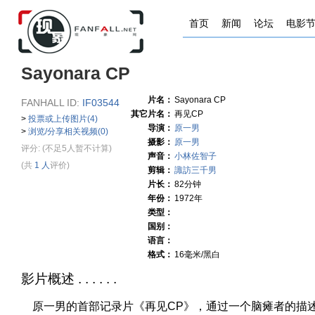
首页
新闻
论坛
电影
Sayonara CP
片名：
Sayonara CP
FANHALL ID:
IF03544
其它片名：
再见CP
>
投票或上传图片(4)
导演：
原一男
>
浏览/分享相关视频(0)
摄影：
原一男
评分:
(不足5人暂不计算)
声音：
小林佐智子
(共
1 人
评价)
剪辑：
諏訪三千男
片长：
82分钟
年份：
1972年
类型：
国别：
语言：
格式：
16毫米/黑白
影片概述 . . . . . .
原一男的首部记录片《再见CP》，通过一个脑瘫者的描