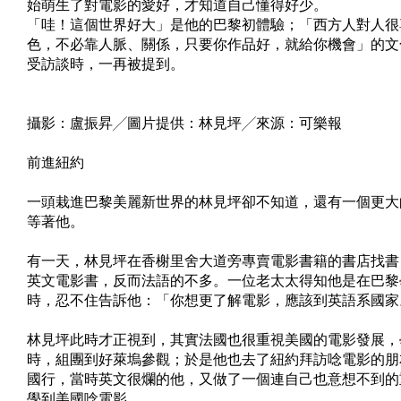
始萌生了對電影的愛好，才知道自己懂得好少。
「哇！這個世界好大」是他的巴黎初體驗；「西方人對人很
色，不必靠人脈、關係，只要你作品好，就給你機會」的文
受訪談時，一再被提到。
攝影：盧振昇╱圖片提供：林見坪╱來源：可樂報
前進紐約
一頭栽進巴黎美麗新世界的林見坪卻不知道，還有一個更大
等著他。
有一天，林見坪在香榭里舍大道旁專賣電影書籍的書店找書
英文電影書，反而法語的不多。一位老太太得知他是在巴黎
時，忍不住告訴他：「你想更了解電影，應該到英語系國家
林見坪此時才正視到，其實法國也很重視美國的電影發展，
時，組團到好萊塢參觀；於是他也去了紐約拜訪唸電影的朋
國行，當時英文很爛的他，又做了一個連自己也意想不到的重大
學到美國唸電影。