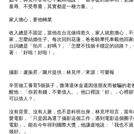
羞辱、不受尊重，其實都是一種力量。」
家人擔心，要他轉業
收入總是不固定，當他在台北做得愈久，家人就愈擔心，不
家，怎麼結婚生子。每次回到花蓮，爸爸騎摩托車載他回家
台詞總是「拍片，好嗎？」「怎麼不找個卡穩定的頭路？」
著：「好啦！好啦！」
攝影：盧振昇╱圖片提供：林見坪╱來源：可樂報
辛苦做工養育5個孩子，微薄退休金還因借朋友而被騙的老
醒他：「你若有錢，不要借人。」他口裡說「好」，心裡卻
可以借人？」
沒有背景、沒有人脈，也不是科班出身，林見坪坦言，當年
愛電影，「只是因為選了攝影這個工作，遇到電影這個圈子
電影」。能在今年得到國際大獎，他謙虛地說：「我也不過
做好。」