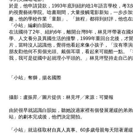
於是，他申請貸款，1993年底到紐約唸1年語言學校，考3
約視覺藝術學院。唸書期間，大量接觸電影新知，一步步加
趣，他的學校作業「童顏」、「旅程」都得到好評，他也在
「小站」編劇白韻如。
在法國待了2年、紐約6年，離開台灣8年，林見坪帶著在國
學、人文養分及異國生活的撞擊，1999年重回台北後，才
片，當時沒人認識他，覺得他看起來像小孩子，「沒有導演
朋友勸他何不剪個光頭、戴個耳環，看起來可能酷一點。「
我，我可是從國中起就理小平頭的。」林見坪堅持走自己的
「小站」奪獅，揚名國際
攝影：盧振昇╱圖片提供：林見坪╱來源：可樂報
由於很早就認識白韻如，聽她說過家裡有個發展遲緩的弟弟
站」的劇本完成後，他們決定開拍。
「小站」就這樣取材自真人真事。60多歲母親每天陪著遲