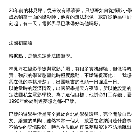
20年前的林見坪，從來沒有導演夢，只想著如何從攝影小
成為獨當一面的攝影師，他真的無法想像，或許從他高中到
刻起，有一天，電影界早已準備好為他喝彩。
法國初體驗
轉捩點，是他決定赴法國遊學。
林見坪在攝影學徒與電影片場，有很多實務經驗，但做得愈
實，強烈的學習慾望此時極度蠢動，不斷逼促著他：「我想
我在做的事搞清楚」，出國唸書的念頭一日強過一日。
以他當時的經濟情況，出國留學是天方夜譚，所以他設定的
定法國私立電影學校。為了這個目標，他拼命打工存錢，還
1990年終於到達夢想之都--巴黎。
巴黎的遊學生活是完全異於台北的學徒環境，完全開放自己
文、繪畫的薰陶，雖然常常一個人，放逐在塞納河邊什麼事
不愉快的記憶陰影，時常在失眠的夜像夢魘般冷不防地跳出