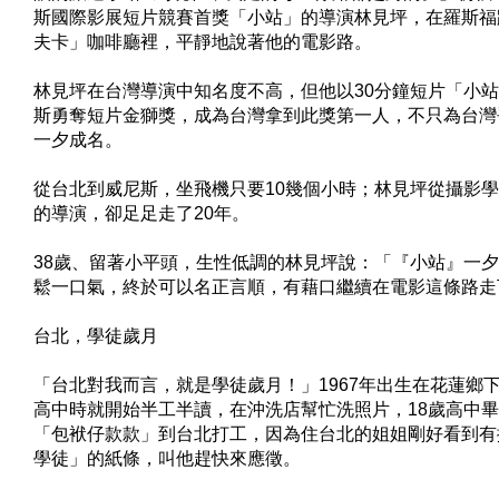
斯國際影展短片競賽首獎「小站」的導演林見坪，在羅斯福
夫卡」咖啡廳裡，平靜地說著他的電影路。
林見坪在台灣導演中知名度不高，但他以30分鐘短片「小
斯勇奪短片金獅獎，成為台灣拿到此獎第一人，不只為台灣
一夕成名。
從台北到威尼斯，坐飛機只要10幾個小時；林見坪從攝影
的導演，卻足足走了20年。
38歲、留著小平頭，生性低調的林見坪說：「『小站』一
鬆一口氣，終於可以名正言順，有藉口繼續在電影這條路走
台北，學徒歲月
「台北對我而言，就是學徒歲月！」1967年出生在花蓮鄉下
高中時就開始半工半讀，在沖洗店幫忙洗照片，18歲高中
「包袱仔款款」到台北打工，因為住台北的姐姐剛好看到有
學徒」的紙條，叫他趕快來應徵。