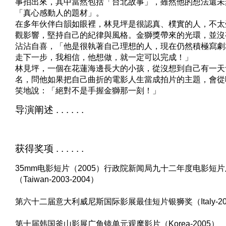
事拍出來，其中當然包括「台北故事」，雖然他的想法還未
「真心感動人的題材」。
在多年伙伴白韻如眼裡，林見坪是很認真、樸實的人，不太
觀影響，堅持自己的紀律與風格。金獅獎帶來的光環，並沒
沾沾自喜，「他是很執著自己理想的人，現在仍然積極寫劇
走下一步，我相信，他想做，就一定可以完成！」
林見坪，一個在花蓮海邊長大的小孩，從沒想到自己有一天
名，問他如果把自己曲折的電影人生當成拍片的主題，會從
笑地說：「絕對不是手握金獅那一刻！」
导演阐述 . . . . . .
获得奖项 . . . . . .
35mm电影短片（2005）行政院新闻局九十二年度电影短
（Taiwan-2003-2004）
第六十二届意大利威尼斯国际影展最佳短片银狮奖（Italy-20
第十届韩国釜山影展广角镜单元观摩影片（Korea-2005）