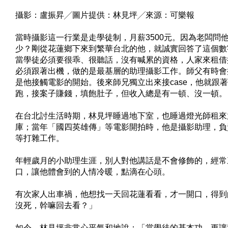
攝影：盧振昇╱圖片提供：林見坪╱來源：可樂報
當時攝影這一行業是走學徒制，月薪3500元。因為老闆問
少？剛從花蓮鄉下來到繁華台北的他，就誠實回答了這個數
當學徒必須要很乖、很聽話，沒有喊累的資格，人家來租借
必須跟著出機，做的是最基層的助理攝影工作。師父有時會
是他接觸電影的開始。後來師兄獨立出來接case，他就跟
跑，接案子賺錢，填飽肚子，但收入總是有一頓、沒一頓。
在台北討生活時期，林見坪睡過地下室，也睡過燈光師租來
庫；當年「國四英雄傳」等電影開拍時，他是攝影助理，負
等打雜工作。
年輕歲月的小助理生涯，別人對他講話是不會修飾的，經常
口，讓他體會到的人情冷暖，點滴在心頭。
有次家人出車禍，他想找一天回花蓮看看，才一開口，得到
沒死，幹嘛回去看？」
如今，林見坪非常心平氣和地說：「當學徒的基本功，更讓