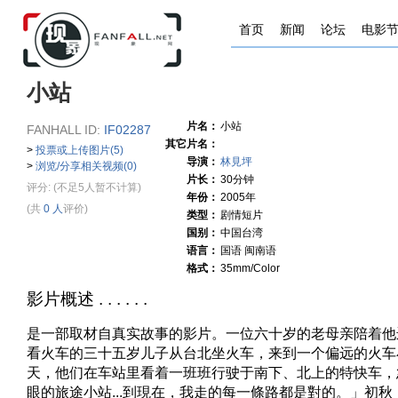
首页
新闻
论坛
电影
小站
片名：
小站
FANHALL ID:
IF02287
其它片名：
>
投票或上传图片(5)
导演：
林見坪
>
浏览/分享相关视频(0)
片长：
30分钟
评分:
(不足5人暂不计算)
年份：
2005年
(共
0 人
评价)
类型：
剧情短片
国别：
中国台湾
语言：
国语 闽南语
格式：
35mm/Color
影片概述 . . . . . .
是一部取材自真实故事的影片。一位六十岁的老母亲陪着他
看火车的三十五岁儿子从台北坐火车，来到一个偏远的火车
天，他们在车站里看着一班班行驶于南下、北上的特快车，
眼的旅途小站...到現在，我走的每一條路都是對的。」初