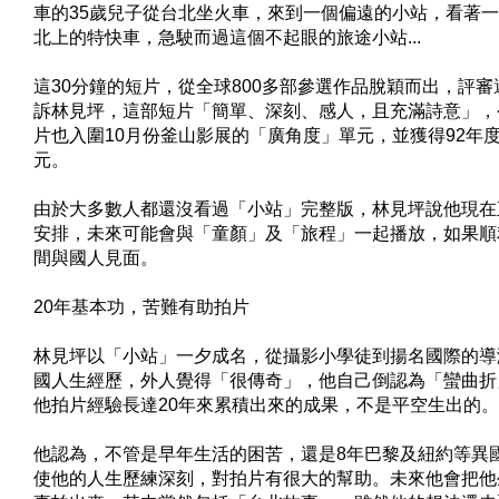
車的35歲兒子從台北坐火車，來到一個偏遠的小站，看著
北上的特快車，急駛而過這個不起眼的旅途小站...
這30分鐘的短片，從全球800多部參選作品脫穎而出，評
訴林見坪，這部短片「簡單、深刻、感人，且充滿詩意」，
片也入圍10月份釜山影展的「廣角度」單元，並獲得92年度
元。
由於大多數人都還沒看過「小站」完整版，林見坪說他現在
安排，未來可能會與「童顏」及「旅程」一起播放，如果順
間與國人見面。
20年基本功，苦難有助拍片
林見坪以「小站」一夕成名，從攝影小學徒到揚名國際的導
國人生經歷，外人覺得「很傳奇」，他自己倒認為「蠻曲折
他拍片經驗長達20年來累積出來的成果，不是平空生出的。
他認為，不管是早年生活的困苦，還是8年巴黎及紐約等異
使他的人生歷練深刻，對拍片有很大的幫助。未來他會把他