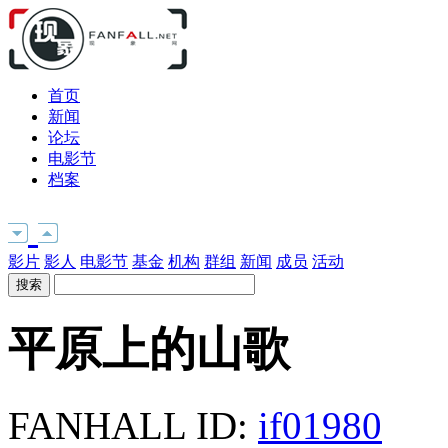
首页
新闻
论坛
电影节
档案
影片
影人
电影节
基金
机构
群组
新闻
成员
活动
平原上的山歌
FANHALL ID:
if01980