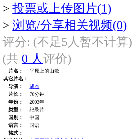
>
投票或上传图片(1)
>
浏览/分享相关视频(0)
评分:
(不足5人暂不计算)
(共
0 人
评价)
片名：
平原上的山歌
其它片名：
导演：
胡杰
片长：
70分钟
年份：
2003年
类型：
纪录片
国别：
中国
语言：
国语
格式：