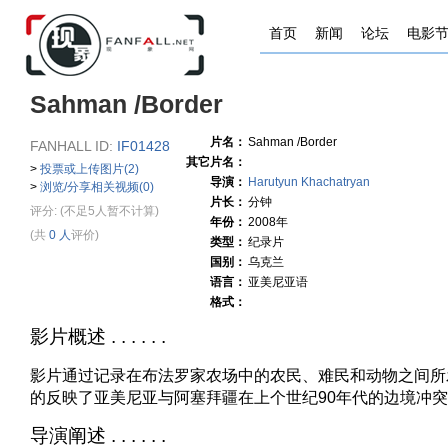
首页
新闻
论坛
电影
Sahman /Border
片名：
Sahman /Border
FANHALL ID:
IF01428
其它片名：
>
投票或上传图片(2)
导演：
Harutyun Khachatryan
>
浏览/分享相关视频(0)
片长：
分钟
评分:
(不足5人暂不计算)
年份：
2008年
(共
0 人
评价)
类型：
纪录片
国别：
乌克兰
语言：
亚美尼亚语
格式：
影片概述 . . . . . .
影片通过记录在布法罗家农场中的农民、难民和动物之间所
的反映了亚美尼亚与阿塞拜疆在上个世纪90年代的边境冲
导演阐述 . . . . . .