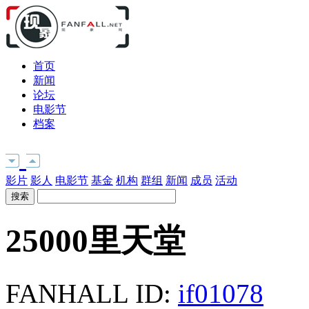
首页
新闻
论坛
电影节
档案
影片
影人
电影节
基金
机构
群组
新闻
成员
活动
25000里天堂
FANHALL ID:
if01078