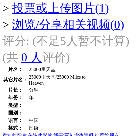
>
投票或上传图片(1)
>
浏览/分享相关视频(0)
评分:
(不足5人暂不计算)
(共
0 人
评价)
片名：
25000里天堂
25000里天堂/25000 Miles to
其它片名：
Heaven
片长：
分钟
年份：
年
类型：
国别：
语言：
中国
格式：
国语
看过此影片
关注此影片
我要评论
增改资料
推荐给朋友