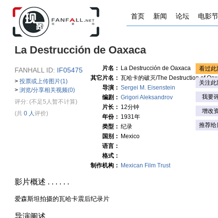
首页
新闻
论坛
电影
La Destrucción de Oaxaca
片名：
La Destrucción de Oaxaca
看过此
FANHALL ID:
IF05475
其它片名：
瓦哈卡的破灭/The Destruction of Oax
>
投票或上传图片(1)
关注此
导演：
Sergei M. Eisenstein
>
浏览/分享相关视频(0)
我要
编剧：
Grigori Aleksandrov
评分:
(不足5人暂不计算)
片长：
12分钟
增改
(共
0 人
评价)
年份：
1931年
推荐给
类型：
纪录
国别：
Mexico
语言：
格式：
制作机构：
Mexican Film Trust
影片概述 . . . . . .
爱森斯坦拍摄的瓦哈卡震后纪录片
导演阐述 . . . . . .