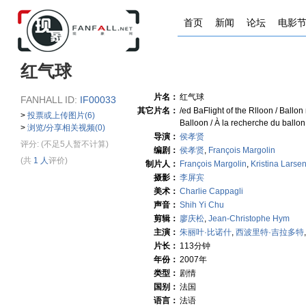
首页
新闻
论坛
电影
红气球
片名：
红气球
FANHALL ID:
IF00033
其它片名：
/ed BaFlight of the Rlloon / Ballo
>
投票或上传图片(6)
Balloon / À la recherche du ballo
>
浏览/分享相关视频(0)
导演：
侯孝贤
评分:
(不足5人暂不计算)
编剧：
侯孝贤
,
François Margolin
(共
1 人
评价)
制片人：
François Margolin
,
Kristina Larse
摄影：
李屏宾
美术：
Charlie Cappagli
声音：
Shih Yi Chu
剪辑：
廖庆松
,
Jean-Christophe Hym
主演：
朱丽叶·比诺什
,
西波里特·吉拉多特
片长：
113分钟
年份：
2007年
类型：
剧情
国别：
法国
语言：
法语