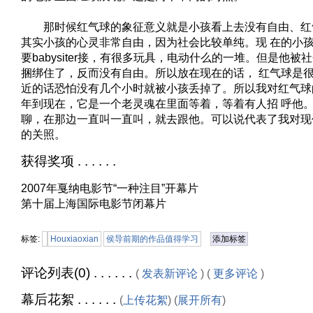
那时候红气球的象征意义就是小孩看上去没有自由、红
其实小孩的心灵非常自由，因为社会比较单纯。现 在的小
要babysiter接，有很多玩具，电动什么的一堆。但是他
捆绑住了，反而没有自由。所以放在现在的话， 红气球是
近的话恐怕没有几个小时就被小孩丢掉了。所以我对红气球的
年到现在，它是一个老灵魂在里面等着，等着有人招 呼他
聊，在那边一直叫一直叫，就去跟他。可以说代表了我对现
的关照。
获得奖项 . . . . . .
2007年戛纳电影节“一种注目”开幕片
第十届上海国际电影节闭幕片
标签:
Houxiaoxian
侯导前期的作品值得学习
添加标签
评论列表(0) . . . . . .
(
发表新评论
) (
更多评论
)
幕后花絮 . . . . . .
(
上传花絮
) (
展开所有
)