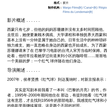
格式：
胶片
制作机构：
Margo Films[fr] / Canal+[fr] / Régio
Films du Lendemain[fr]
影片概述 . . . . . .
西蒙只有七岁，但他的妈妈苏珊娜并没有太多时间照顾他。
去世后，她便要兼顾木偶戏、大学课程和单独抚养大西蒙和
基本上没有一分钟是属于她自己的。日常生活中的种种琐碎
独力难支。她一直忽略在身边的西蒙也开始成长。为了西蒙
苏珊娜请来了在 巴黎学习电影的台湾人宋芳当临时保姆。
处着，他经常拉着她穿过街道来到小区的咖啡馆……渐渐地
一个美丽的梦：一个红气 球伴随在他们身边。
导演阐述 . . . . . .
2007年，侯孝贤携《红气球》到达戛纳时，对新京报表示
其实是写剧本前我看了一本叫《巴黎的月亮》的书，作
者，1995年-2000年期间他住在 那边，有提到他看《红
这有意思，才去找到1956年的那部电影。我感觉红气球和
的电影里面继续展现。这是两个不同的对照。