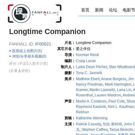
首页
新闻
论坛
电影
Longtime Companion
片名：
Longtime Companion
FANHALL ID:
IF00021
其它片名：
爱之伴侣
>
投票或上传图片(5)
导演：
Norman René
>
浏览/分享相关视频(0)
编剧：
Craig Lucas
评分:
(不足5人暂不计算)
制片人：
Lydia Dean Pilcher
,
Stan Wlodkowsk
(共
0 人
评价)
摄影：
Tony C. Jannelli
美术：
Matthew Ebert
,
Ariane Burgess
,
Jim 
Nancy Friedman
,
Mark Harrington
,
Kramer
,
Martin Lasowitz
,
Lana Lin
,
K
Rosenthal
,
Lauren Waldron
,
Andrew
声音：
Marko A. Costanzo
,
Paul Cote
,
Stuar
Raymond Karpicki
,
Neil L. Kaufman
Rebhun
剪辑：
Katherine Wenning
主演：
Patrick Cassidy
,
坎比·斯科特
,
John D
克
,
Stephen Caffrey
,
Tanya Berezin
,