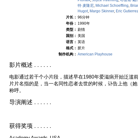
Piontek
,
Joyce Reehling
,
布鲁斯·戴
特·麦隆尼
,
Michael Schoeffling
,
Bria
Hugot
,
Margo Skinner
,
Eric Gutierre
片长：
96分钟
年份：
1990年
类型：
剧情
国别：
美国
语言：
英语
格式：
胶片
制作机构：
American Playhouse
影片概述 . . . . . .
电影通过若干个小片段，描述早在1980年爱滋病开始泛滥
片片名指的是，当一名同性恋者去世的时候，讣告上他（她
称呼。
导演阐述 . . . . . .
获得奖项 . . . . . .
Academy Awards, USA