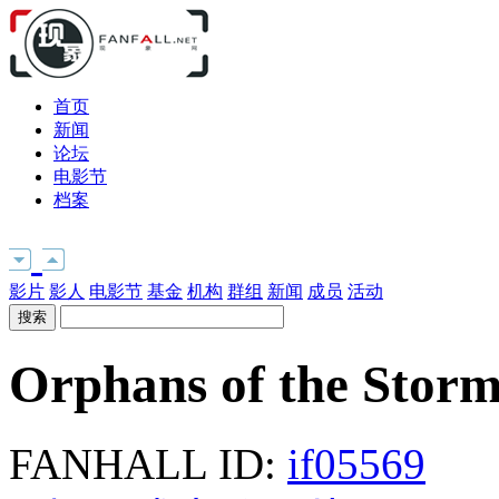
首页
新闻
论坛
电影节
档案
影片
影人
电影节
基金
机构
群组
新闻
成员
活动
Orphans of the Stor
FANHALL ID:
if05569