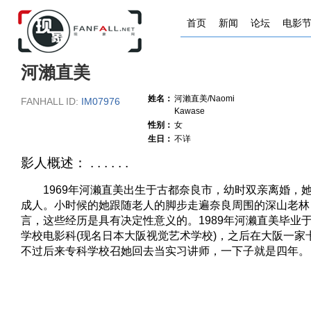
首页
新闻
论坛
电影
河瀨直美
姓名：
河瀨直美/Naomi
FANHALL ID:
IM07976
Kawase
性别：
女
生日：
不详
影人概述： . . . . . .
1969年河濑直美出生于古都奈良市，幼时双亲离婚，
成人。小时候的她跟随老人的脚步走遍奈良周围的深山老林
言，这些经历是具有决定性意义的。1989年河濑直美毕业
学校电影科(现名日本大阪视觉艺术学校)，之后在大阪一家
不过后来专科学校召她回去当实习讲师，一下子就是四年。