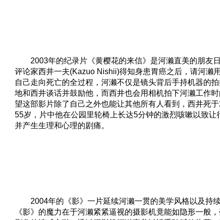
2003年的纪录片《黄樱花的来信》是河濑直美的朋友
评论家西井一夫(Kazuo Nishii)得知身患胃癌之后，请
自己走向死亡的全过程，河濑不仅是镜头背后手持机器的拍
地和西井谈话并鼓励他，而西井也会用相机拍下河濑工作时
望这部影片除了自己之外也能让其他所有人看到，西井死于20
55岁，片中他在公园里轮椅上长达5分钟的激烈咳嗽以致让
并产生生理和心理的剧痛。
2004年的《影》一片延续河濑一贯的美学风格以及持续的
《影》的魔力在于河濑紧紧逼视的摄影机竟能如隐形一般，