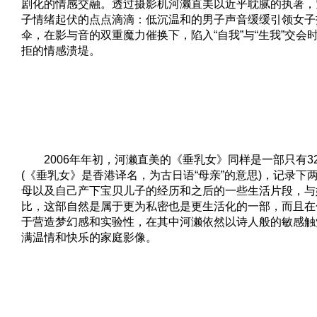
剧化的情感交融。透过摄影机河濑直美以近乎耽腻的执著，
子情绪起伏的点点滴滴：低沉温和的男子声音缓缓引领女子
伞，在影与音的双重魔力催换下，陷入“自我”与“生我”交会
拒的情感溃堤。
2006年年初，河濑直美的《垂乳女》同样是一部只有32
(《垂乳女》是香港译名，为古日语“母亲”的意思)，记录下
母以及自己产下宝贝儿子的经历和之后的一些生活片段，与
比，这部自然是属于更为私密也是更生活化的一部，而且在
于营造梦幻感和实验性，在其中河濑依然以诗人般的敏感触
满温情和快乐的家庭影像。