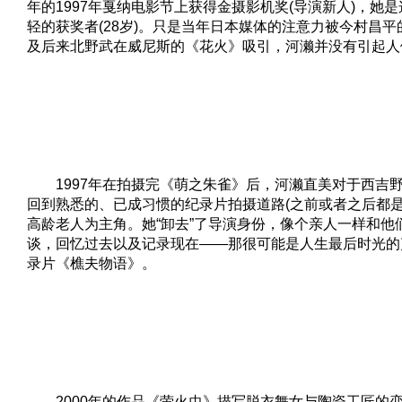
年的1997年戛纳电影节上获得金摄影机奖(导演新人)，她
轻的获奖者(28岁)。只是当年日本媒体的注意力被今村昌
及后来北野武在威尼斯的《花火》吸引，河濑并没有引起人
1997年在拍摄完《萌之朱雀》后，河濑直美对于西吉
回到熟悉的、已成习惯的纪录片拍摄道路(之前或者之后都是
高龄老人为主角。她“卸去”了导演身份，像个亲人一样和他
谈，回忆过去以及记录现在——那很可能是人生最后时光的
录片《樵夫物语》。
2000年的作品《萤火虫》描写脱衣舞女与陶瓷工匠的