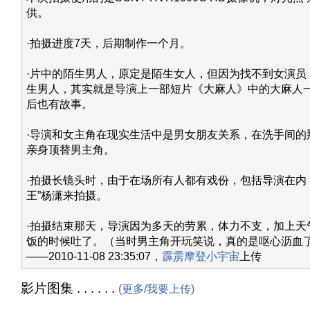
供。
·拍摄进度7天，后期制作一个月。
·片中的陌生男人，原定是陌生女人，但因为找不到女演员
生男人，其实就是导演上一部短片《大麻人》中的大麻人
后也有故事。
·导演和女主角在现实生活中是男女朋友关系，在洗手间的
亲身顶替男主角。
·拍摄长镜头时，由于在场所有人都有戏份，包括导演在内
王”杨潇来拍摄。
·拍摄结束那天，导演因为多天的劳累，体力不支，加上天
饭的时候吐了。（当时男主角开玩笑说，真的是呕心沥血
——2010-11-08 23:35:07，
霹雳摩登小宇宙
上传
影片图集 . . . . . .
(
更多/我要上传
)