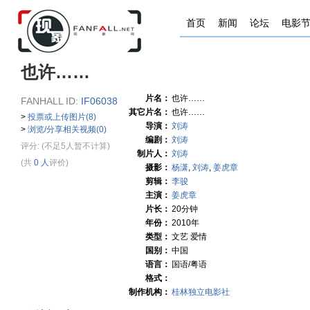
首页
新闻
论坛
电影
也许……
片名：
也许……
FANHALL ID:
IF06038
其它片名：
也许……
>
投票或上传图片(8)
导演：
刘涛
>
浏览/分享相关视频(0)
编剧：
刘涛
评分:
(不足5人暂不计算)
制片人：
刘涛
(共
0 人
评价)
摄影：
杨潇
,
刘涛
,
姜虎章
剪辑：
李骏
主演：
姜虎章
片长：
20分钟
年份：
2010年
类型：
文艺 爱情
国别：
中国
语言：
国语/粤语
格式：
制作机构：
桂林独立电影社