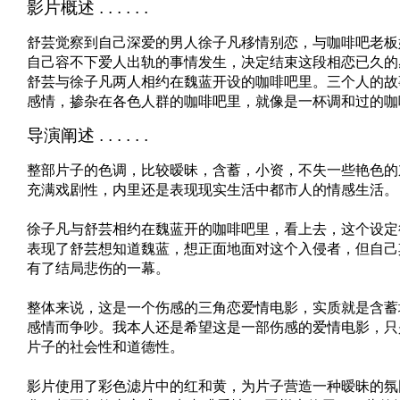
影片概述 . . . . . .
舒芸觉察到自己深爱的男人徐子凡移情别恋，与咖啡吧老板
自己容不下爱人出轨的事情发生，决定结束这段相恋已久的
舒芸与徐子凡两人相约在魏蓝开设的咖啡吧里。三个人的故
感情，掺杂在各色人群的咖啡吧里，就像是一杯调和过的咖
导演阐述 . . . . . .
整部片子的色调，比较暧昧，含蓄，小资，不失一些艳色的
充满戏剧性，内里还是表现现实生活中都市人的情感生活。
徐子凡与舒芸相约在魏蓝开的咖啡吧里，看上去，这个设定
表现了舒芸想知道魏蓝，想正面地面对这个入侵者，但自己
有了结局悲伤的一幕。
整体来说，这是一个伤感的三角恋爱情电影，实质就是含蓄
感情而争吵。我本人还是希望这是一部伤感的爱情电影，只
片子的社会性和道德性。
影片使用了彩色滤片中的红和黄，为片子营造一种暧昧的氛